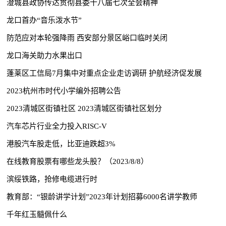
澄城县政协传达贯彻县委十八届七次全会精神
龙口首办“音乐泼水节”
防范应对本轮强降雨 西安部分景区峪口临时关闭
龙口海关助力水果出口
蓬莱区工信局7月集中对重点企业走访调研 护航经济促发展
2023杭州市时代小学编外招聘公告
2023清城区街镇社区 2023清城区街镇社区划分
汽车芯片行业全力投入RISC-V
港股汽车股走低，比亚迪跌超3%
在线教育股票有哪些龙头股？（2023/8/8）
滨绥铁路，抢修电缆进行时
教育部：“银龄讲学计划”2023年计划招募6000名讲学教师
千年红玉髓佩什么