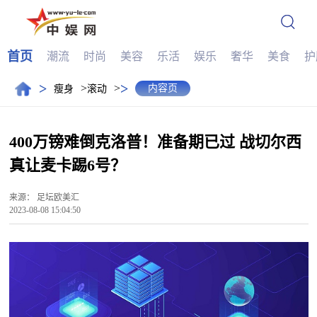
首页
潮流
时尚
美容
乐活
娱乐
奢华
美食
护
>
>
>
>
内容页
瘦身
滚动
400万镑难倒克洛普！准备期已过 战切尔西
真让麦卡踢6号？
来源：
足坛欧美汇
2023-08-08 15:04:50