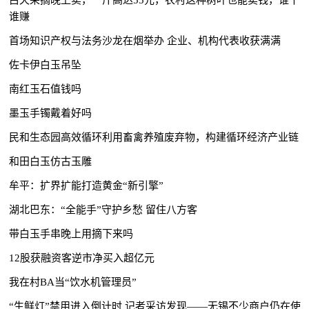
白天采摘晚上卖，一斤高达55元，农村这种树叶也能卖钱，谁干
谁赚
首场知识产权与法务沙龙在烟举办 企业、机构代表收获满满
佐卡伊白玉吊坠
南红玉石值钱吗
墨玉手镯戴着好吗
民和生态园高效循环利用畜禽养殖废弃物，构建循环经济产业链
和田白玉仿古玉雕
牟平：扩界扩能打造黄金“新引擎”
湖北巴东：“全能手”守护乡愁 留住八方客
带白玉手串晚上用摘下来吗
12股获融资客逆市净买入超亿元
我在村BA当“饮水机管理员”
“生鲜灯”禁用进入倒计时 记者采访发现——无锡不少商户仍在使