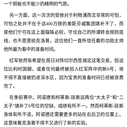
一个铜板也不能少的精明的气质。
另一方面，这一次次的受挫对于利物浦而言非常的可怕，
可怕之处并不在于这400万镑的差距芬威集团填补不了，而
是他们宁可在这上面锱铢必较，守住自己的所谓转会规则底
线，也不愿意给克洛普，这位他们一直所信任着的功勋主帅
他所最为看中的准备时间。
红军依然有希望在周日对阵切尔西签搞定这笔交易，但这
位比利时国脚，或者任何最终被招入红军阵中的新6号，将
不得不直接被扔进深水区，因为宝贵的准备时间已经被浪费
完了。
在季前赛中，阿诺德和柯蒂斯-琼斯这两位“大太子”和“二
太子”填补了6号位的空缺，成绩有所不一。然而柯蒂斯-琼斯
身体有所不适，阿诺德还需要更多的站在右后卫的位置上。
这意味着克洛普不得不又进行了新的实验。