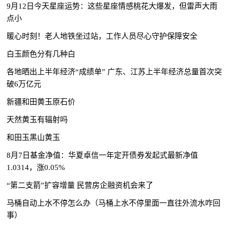
9月12日今天星座运势：这些星座情感桃花大爆发，但雷声大雨
点小
暖心时刻！老人地铁坐过站，工作人员尽心守护保障安全
白玉颜色分有几种白
各地晒出上半年经济“成绩单” 广东、江苏上半年经济总量首次突
破6万亿元
新疆和田黄玉原石价
天然黄玉有辐射吗
和田玉黑山黄玉
8月7日基金净值：华夏卓信一年定开债券发起式最新净值
1.0314，涨0.05%
“第二支箭”扩容增量 民营房企融资机会来了
马桶自动上水不停怎么办（马桶上水不停里面一直往外流水咋回
事）