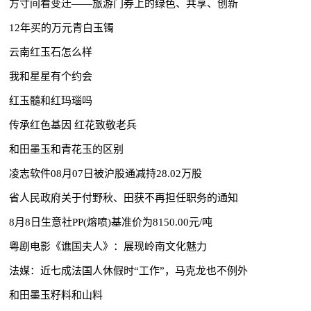
方寸间看变迁——旅游门券上的绿色、共享、创新
12年买的万元青白玉镯
云南红玉石怎么样
我和星星有个约会
红玉髓和红玛瑙吗
传承红色基因 红花致敬老兵
和田墨玉和青花玉的区别
凌志软件08月07日被沪股通减持28.02万股
省人民政府关于付野秋、田获不再担任职务的通知
8月8日生意社PP(熔喷)基准价为8150.00元/吨
粤剧电影《谯国夫人》：展现岭南文化魅力
法媒：近七成法国人休假时“工作”，马克龙也不例外
和田墨玉籽料和山料