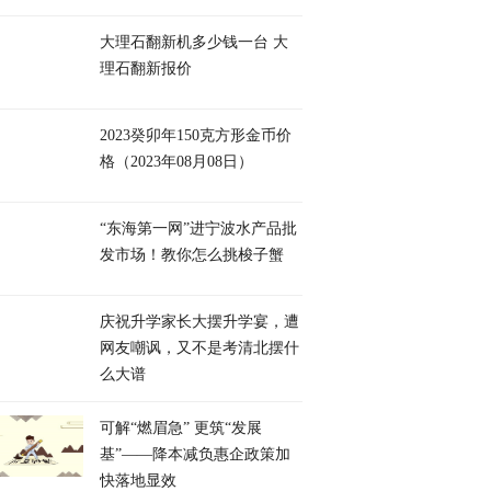
大理石翻新机多少钱一台 大
理石翻新报价
2023癸卯年150克方形金币价
格（2023年08月08日）
“东海第一网”进宁波水产品批
发市场！教你怎么挑梭子蟹
庆祝升学家长大摆升学宴，遭
网友嘲讽，又不是考清北摆什
么大谱
可解“燃眉急” 更筑“发展
基”——降本减负惠企政策加
快落地显效