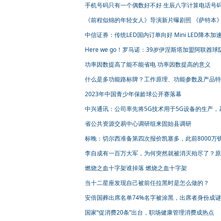
手机号码只有一个偶数好不好 生辰八字计算电话号
《前程似锦的年轻女人》导演新片曝剧照 《萨特本
一部《天才雷普利》？
中信证券：传统LED国内订单向好 Mini LED降本加
透
Here we go！罗马诺：39岁伊涅斯塔加盟阿联酋球
签“1+1”合同
功率因数提高了能不能省电 功率因数提高的意义
什么是多功能路标牌？工作原理、功能参数及产品特
2023年中国青少年保龄球公开赛落幕
中兴通讯：公司率先将5G技术用于5G设备的生产，
5G+数字星云平台在南京滨江智能制造基地成功上线
省公共资源交易中心调研组来固始县调研
大类、110余项5G+工业融合创新应用
标晚：切尔西准备第四次报价凯塞多，此前8000万
价被拒
李自成有一百万大军，为何突然就被消灭殆尽了？原
天要亡他
燃烧之血十字架谁掉落 燃烧之血十字架
当十二星座发现自己被前任拉黑时是怎么做的？
安倍国葬出席名单74%名字被涂黑，出席者身份成谜
国家“促消费20条”出台，职场健康管理消费成热点