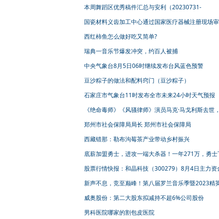
本周舞蹈区优秀稿件汇总与安利（20230731-
20230806）
国瓷材料义齿加工中心通过国家医疗器械注册现场审
西红柿鱼怎么做好吃又简单?
瑞典一音乐节爆发冲突，约百人被捕
中央气象台8月5日06时继续发布台风蓝色预警
豆沙粽子的做法和配料窍门（豆沙粽子）
石家庄市气象台11时发布全市未来24小时天气预报
《绝命毒师》《风骚律师》演员马克·马戈利斯去世
用眼神和铃声演绎黑帮大佬
郑州市社会保障局局长 郑州市社会保障局
西藏错那：勒布沟莓茶产业带动乡村振兴
底薪加盟勇士，进攻一端大杀器！一年271万，勇士
季剑指总冠军
股票行情快报：和晶科技（300279）8月4日主力资
卖出656.99万元
新声不息，竞至巅峰！第八届罗兰音乐季暨2023精
手计划圆满落幕！
威奥股份：第二大股东拟减持不超6%公司股份
男科医院哪家的割包皮医院