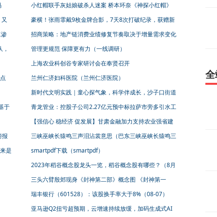
码
小红帽联手灰姑娘破杀人迷案 桥本环奈《神探小红帽》
曝中字预告
》又
豪横！张雨霏戴9枚金牌合影，7天8次打破纪录，获赠新
外号
速渗
招商策略：地产链消费业绩修复节奏取决于增量需求变化
疫后换新、高温天气对家电带来新的增长点
队，
管理更规范 保障更有力（一线调研）
上海农业科创谷专家研讨会在奉贤召开
全
点
兰州仁济妇科医院（兰州仁济医院）
新时代文明实践｜童心探气象，科学伴成长，沙子口街道
开展新时代文明实践主题活动
基于
青龙管业：控股子公司2.27亿元预中标拉萨市旁多引水工
24
程钢塑复合管及管件采购
【强信心 稳经济 促发展】甘肃金融加力支持农业强省建
设
镑报
三峡巫峡长猿鸣三声泪沾裳意思（巴东三峡巫峡长猿鸣三
声泪沾裳是什么意思）
来是
smartpdf下载（smartpdf）
2023年稻谷概念股龙头一览，稻谷概念股有哪些？（8月
7日）
三头六臂殷郊现身《封神第二部》概念图 《封神第一
部》票房破16亿
瑞丰银行（601528）：该股换手率大于8%（08-07）
亚马逊Q2扭亏超预期，云增速持续放缓，加码生成式AI