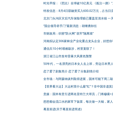
时光早报：《芭比》全球破10亿美元 《孤注一掷》"
映"近4亿人民币
特发信息：8月4日获融资买入600.02万元，占当日
资金比例4.89%
北京门头沟区灾后汽车保险理赔已覆盖至清水镇 一
赔110辆
“国企领导牵手门”最新消息：胡继勇卸任
市财政局：织密“防火网” 筑牢“隔离墙”
河南拟认定306家林业产业化重点龙头企业，好想你
列 | 名单
通信兵10小时艰难跋涉，村里复联了！
浙江省江山市发布雷暴大风黄色预警
50年代，一名漂亮的日本女人去上班，旁边日本男
来羡慕目光
恋了爱了剧集简介 恋了爱了分集剧情介绍
全市场：与阿森纳谈判取得进展，国米可能下周二敲
洛贡
【世界看大运】大运村里什么最“红”？非中国非遗莫
耳其选手：手绘纸扇送给母亲，她一定喜欢！
意媒：国米有意引进两名亚特兰大球员，门将穆索+
德米拉尔
想想都会流口水的家常下饭菜，每次做一大锅，家人
直呼过瘾！
蓦直前进(关于蓦直前进简述)