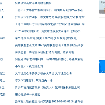
竞赛 | 看财报
点
陕西省洋县发布暴雨橙色预警
流入
《芭比》大爆背后的神仙眷侣！格蕾塔与鲍姆巴赫 和心
爱的人一起工作
天理
驻马店市朱古洞乡：以文旅之笔 绘就乡村振兴“诗和远方”
上海市金山区: 打造国际纤维之都 加快研产储氢瓶碳纤维
产品
2021年中秋国庆湛江免费旅游景点大全介绍（渔港公
园）
等在
莱昂德尔·当东克尔(关于莱昂德尔·当东克尔的简介)
英雄联盟怎么改名2022英雄联盟改名卡免费领取活动攻
略
海关总署：将综合保税区打造为内陆开放新高地
人投
阿根廷19岁前锋韦利斯：我将与热刺签约，洛塞尔索说
他会支持我
小米蓝牙耳机怎样配对
定巴
叉车证怎么考要多少钱多久拿证 叉车证怎么考
属 土
华为5G或回归，荣耀当头一棒
后卫
青少年古典芭蕾舞剧《睡美人》在深圳保利剧院上演
吃得
用心完成每一次检验
云南省大理白族自治州宾川县2023-08-06 03:34发布暴