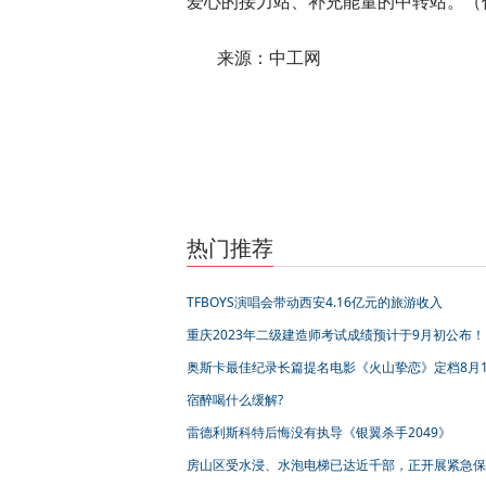
爱心的接力站、补充能量的中转站。（
来源：中工网
标签：
热门推荐
TFBOYS演唱会带动西安4.16亿元的旅游收入
重庆2023年二级建造师考试成绩预计于9月初公布！
奥斯卡最佳纪录长篇提名电影《火山挚恋》定档8月1
谱写“最炙热”的挚爱诗篇
宿醉喝什么缓解?
雷德利斯科特后悔没有执导《银翼杀手2049》
房山区受水浸、水泡电梯已达近千部，正开展紧急保
验