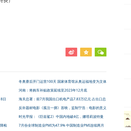
佟炎）
冬奥赛后开门运营100天 国家体育馆从奥运福地变为文体
福地
河南：将购车补贴政策延续至2023年12月底
8日
海关总署：前7月我国出口机电产品7.83万亿元 占出口总
值58.1%
反诈题材电影《孤注一掷》首映，监制宁浩：电影的意义
不言而喻
时光早报：《巨齿鲨2》中国内地破4亿，娜塔莉波特曼
与丈夫分手+分居
障检
7月份全球制造业PMI为47.9% 中国制造业PMI连续两月
回升