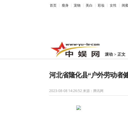
首页
瘦身
宠物
美白
彩妆
女性
闺
滚动
>
正文
河北省隆化县“户外劳动者
2023-08-08 14:26:52
来源：腾讯网