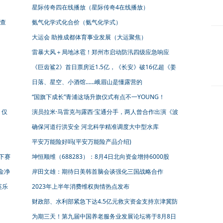
雨橙色预警
星际传奇四在线播放（星际传奇4在线播放）
查
氨气化学式化合价（氨气化学式）
大运会 助推成都体育事业发展（大运聚焦）
雷暴大风＋局地冰雹！郑州市启动防汛四级应急响应
《巨齿鲨2》首日票房近1.5亿，《长安》破16亿超《姜
子牙》
日落、星空、小酒馆......峨眉山是懂露营的
“国旗下成长”青浦这场升旗仪式有点不一YOUNG！
，仅
演员拉米·马雷克与露西·宝通分手，两人曾合作出演《波
西米亚狂想曲》
确保河道行洪安全 河北科学精准调度大中型水库
平安万能险好吗(平安万能险产品介绍)
下赛
坤恒顺维（688283）：8月4日北向资金增持6000股
金净
岸田文雄：期待日美韩首脑会谈强化三国战略合作
英乐
2023年上半年消费维权舆情热点发布
财政部、水利部紧急下达4.5亿元救灾资金支持京津冀防
汛救灾工作
为期三天！第九届中国养老服务业发展论坛将于8月8日