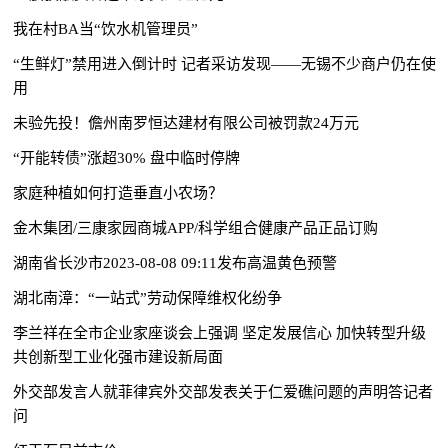
我在村BA当“饮水机管理员”
“生鲜灯”禁用进入倒计时 记者采访发现——无锡不少商户仍在使
用
未验先投！儋州南罗恒达建材有限公司被罚款24万元
“开能转债”涨超30% 盘中临时停牌
家庭种植如何打造垂直小农场？
金木集团/三康家园商城APP/科学组合健康产品正品订购
湖南省长沙市2023-08-08 09:11发布高温黄色预警
湖北南漳：“一站式”劳动保障维权化纷争
李兰祥在全市企业家座谈会上强调 坚定发展信心 加快转型升级
共创新型工业化强市建设新局面
外交部发言人就菲律宾外交部发表关于仁爱礁问题的声明答记者
问