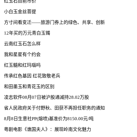
红玉石目前市价
小白玉金丝菩提
方寸间看变迁——旅游门券上的绿色、共享、创新
12年买的万元青白玉镯
云南红玉石怎么样
我和星星有个约会
红玉髓和红玛瑙吗
传承红色基因 红花致敬老兵
和田墨玉和青花玉的区别
凌志软件08月07日被沪股通减持28.02万股
省人民政府关于付野秋、田获不再担任职务的通知
8月8日生意社PP(熔喷)基准价为8150.00元/吨
粤剧电影《谯国夫人》：展现岭南文化魅力