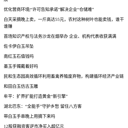
优化营商环境|“许可告知承诺”解决企业“仓储难”
白天采摘晚上卖，一斤高达55元，农村这种树叶也能卖钱，谁干
谁赚
首场知识产权与法务沙龙在烟举办 企业、机构代表收获满满
佐卡伊白玉吊坠
南红玉石值钱吗
墨玉手镯戴着好吗
民和生态园高效循环利用畜禽养殖废弃物，构建循环经济产业链
和田白玉仿古玉雕
牟平：扩界扩能打造黄金“新引擎”
湖北巴东：“全能手”守护乡愁 留住八方客
带白玉手串晚上用摘下来吗
12股获融资客逆市净买入超亿元