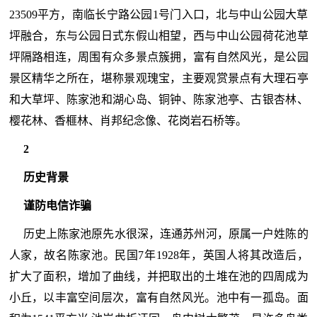
23509平方，南临长宁路公园1号门入口，北与中山公园大草
坪融合，东与公园日式东假山相望，西与中山公园荷花池草
坪隔路相连，周围有众多景点簇拥，富有自然风光，是公园
景区精华之所在，堪称景观瑰宝，主要观赏景点有大理石亭
和大草坪、陈家池和湖心岛、铜钟、陈家池亭、古银杏林、
樱花林、香榧林、肖邦纪念像、花岗岩石桥等。
2
历史背景
谨防电信诈骗
历史上陈家池原先水很深，连通苏州河，原属一户姓陈的
人家，故名陈家池。民国7年1928年，英国人将其改造后，
扩大了面积，增加了曲线，并把取出的土堆在池的四周成为
小丘，以丰富空间层次，富有自然风光。池中有一孤岛。面