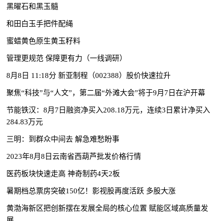
黑曜石和黑玉髓
和田白玉手把件配绳
蜜蜡黄色原生黄玉籽料
管理更规范 保障更有力（一线调研）
8月8日 11:18分 新亚制程（002388）股价快速拉升
聚焦“科技”与“人文”，第二届“外滩大会”将于9月7日在沪开幕
节能铁汉：8月7日融资净买入208.18万元，连续3日累计净买入
284.83万元
三明：到群众中间去 解急难愁盼事
2023年8月8日云南省西葫芦批发价格行情
医药板块快速走高 神奇制药4天2板
暑期档总票房突破150亿！影视股再度活跃 多股大涨
黄渤海新区把创新摆在发展全局的核心位置 赋能区域高质量发
展