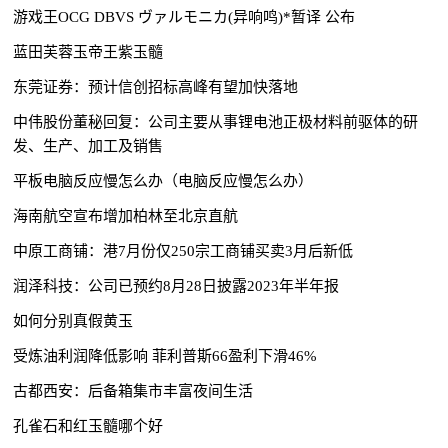
游戏王OCG DBVS ヴァルモニカ(异响鸣)*暂译 公布
蓝田芙蓉玉帝王紫玉髓
东莞证券：预计信创招标高峰有望加快落地
中伟股份董秘回复：公司主要从事锂电池正极材料前驱体的研
发、生产、加工及销售
平板电脑反应慢怎么办（电脑反应慢怎么办）
海南航空宣布增加柏林至北京直航
中原工商铺：港7月份仅250宗工商铺买卖3月后新低
润泽科技：公司已预约8月28日披露2023年半年报
如何分别真假黄玉
受炼油利润降低影响 菲利普斯66盈利下滑46%
古都西安：后备箱集市丰富夜间生活
孔雀石和红玉髓哪个好