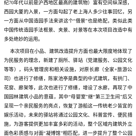
纪70年代以前是沪西地区最高的建筑物）富有空间纵深感，
西园大厦的入景，一方面勾起了老上海人多少往事回忆，另
一方面从中国造园手法来讲这个“借景”也是绝配，类似此类
中国传统造园手法框景、夹景、对景等在本次项目改造中有
多处绝妙的运用。
本次项目在小品、建筑改造提升方面也最大限度地体现了
为民服务的理念，新建了厕所、驿站（党建服务、公园文化
等等），码头管理房和相关设施，对原长廊（全家+旅游公
司）也进行了修缮，陈家池亭是典型的中式建筑，有拱门、
花窗、廊架等，此次也进行了修缮，增设了水廊，再现了中
国园林建筑小品的意蕴，其中“母婴室”继“第三卫生间”后又
呈现一个亲民服务的亮点，恢复了游船这一传统老少皆宜的
娱乐活动，未来的驿站将通过公园文化、科普宣传、便民措
施，为游客提供更加丰富多彩的活动，整个区域内建筑外立
面色彩质感与对面“凝博馆”相匹配，进一步提升了整个公园