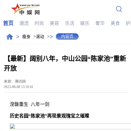
首页
潮流
时尚
美容
乐活
娱乐
奢华
美食
护
>
>
>
>
内容页
瘦身
滚动
【最新】阔别八年，中山公园“陈家池”重新
开放
来源：
腾讯网
2023-08-08 13:10:41
涅磐重生 八年一剑
历史名园“陈家池”再现景观瑰宝之璀璨