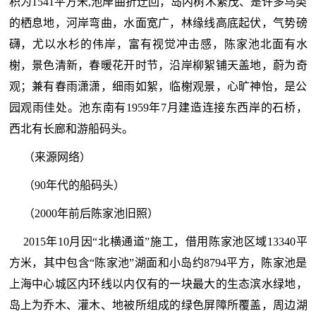
积为1541平方米,池岸曲折迂回，岛内树木繁茂、是许多鸟类
的栖息地，河岸弯曲，水面宽广，林缘线高底起伏，气势磅
礴，尤以水杉的伟岸，富有视觉冲击感，陈家池北面有水
榭，景色清新，春暖花开时节，沿岸柳絮铺天盖地，蔚为奇
观；兼有春雨潇潇，细雨如絮，临榭观景，心旷神怡，是公
园观雨佳处。池东南有1959年7月建造连接东西岸的石桥，
西北有长廊和游船码头。
（来源网络）
（90年代的船码头）
（2000年前后陈家池旧照）
2015年10月因“北横通道”施工，借用陈家池区域13340平
方米，其中包含“陈家池”湖面和小岛约8794平方，陈家池是
上海中心城区内环线以内仅有的一块最大的生态滨水绿地，
岛上为乔木、灌木、地被所组成的绿色屏障所覆盖，周边湖