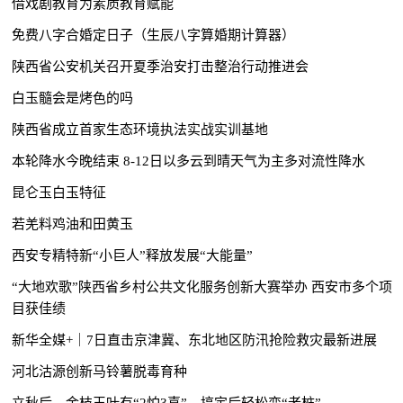
借戏剧教育为素质教育赋能
免费八字合婚定日子（生辰八字算婚期计算器）
陕西省公安机关召开夏季治安打击整治行动推进会
白玉髓会是烤色的吗
陕西省成立首家生态环境执法实战实训基地
本轮降水今晚结束 8-12日以多云到晴天气为主多对流性降水
昆仑玉白玉特征
若羌料鸡油和田黄玉
西安专精特新“小巨人”释放发展“大能量”
“大地欢歌”陕西省乡村公共文化服务创新大赛举办 西安市多个项
目获佳绩
新华全媒+｜7日直击京津冀、东北地区防汛抢险救灾最新进展
河北沽源创新马铃薯脱毒育种
立秋后，金枝玉叶有“2怕3喜”，搞定后轻松变“老桩”