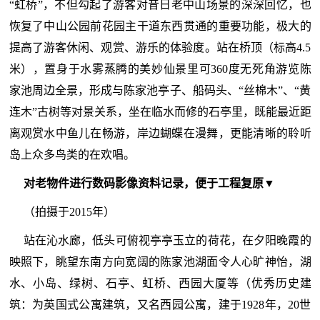
“虹桥”，不但勾起了游客对昔日老中山场景的深深回忆，也
恢复了中山公园前花园主干道东西贯通的重要功能，极大的
提高了游客休闲、观赏、游乐的体验度。站在桥顶（标高4.5
米），置身于水雾蒸腾的美妙仙景里可360度无死角游览陈
家池周边全景，形成与陈家池亭子、船码头、“丝棉木”、“黄
连木”古树等对景关系，坐在临水而修的石亭里，既能最近距
离观赏水中鱼儿在畅游，岸边蝴蝶在漫舞，更能清晰的聆听
岛上众多鸟类的在欢唱。
对老物件进行数码影像资料记录，便于工程复原▼
（拍摄于2015年）
站在沁水廊，低头可俯视亭亭玉立的荷花，在夕阳晚霞的
映照下，眺望东南方向宽阔的陈家池湖面令人心旷神怡，湖
水、小岛、绿树、石亭、虹桥、西园大厦等（优秀历史建
筑：为英国式公寓建筑，又名西园公寓，建于1928年，20世