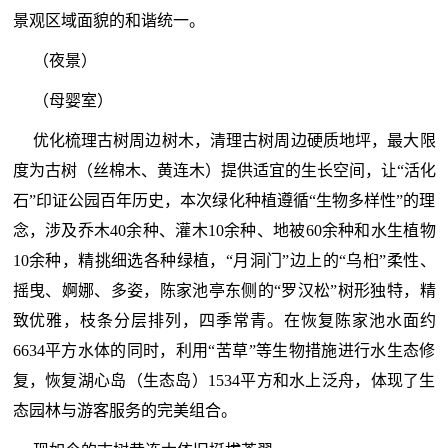
景观区域面貌的和谐统一。
（夜景）
（母婴室）
优化梳理古树周边树木，清理古树周边硬质地坪，最大限
度为古树（丝棉木、黄连木）提供适宜的生长空间，让“活化
石”印证公园百年历史，本次绿化种植遵循“生物多样性”的理
念，涉及乔木40余种、灌木10余种、地被60余种和水生植物
10余种，精挑细选各种绿植，“月洞门”边上的“乌桕”柔性、
摇曳、婀娜、多姿，陈家池亭东侧的“罗汉松”树形独特，精
致优雅，枝条分层排列，四季常青。在恢复陈家池水面约
6634平方水体的同时，利用“苦草”等生物措施进行水生态修
复，恢复湖心岛（生态岛）1534平方和水上泛舟，体现了生
态园林与游客服务的完美组合。