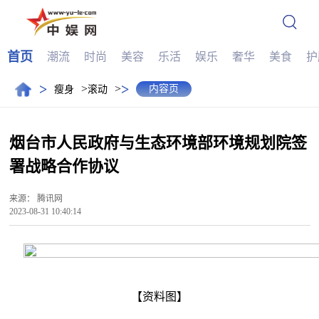
首页
潮流
时尚
美容
乐活
娱乐
奢华
美食
护
>
>
>
>
内容页
瘦身
滚动
烟台市人民政府与生态环境部环境规划院签
署战略合作协议
来源：
腾讯网
2023-08-31 10:40:14
【资料图】