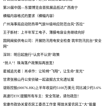
第20届中国—东盟博览会首批展品抵达广西南宁
横幅内容格式的要求（横幅内容）
广州海事局启动防热带气旋Ⅳ级响应防范台风“苏拉”
王子新材：上半年军工电子、薄膜电容业务继续向好
国网闽侯供电公司：开展防汛用电安全检查 筑牢防汛抗台“安全
网”
深圳：明日起施行“认房不认贷”政策
“抢人”！珠海落户政策拟再放宽！
星城追光者｜肖卓作：让轮椅“飞翔”，让生命“发光”
甘肃张掖山丹公安侦破一起盗掘古文化遗址案
谊砾控股(00076.HK)上半年收益约5100万美元 同比减少约3.6%
高速行ETC提醒所有车主：安全驾驶，请勿疏忽！
安康市政协关爱农民工委员工作室 释放关爱农民工“大”能量