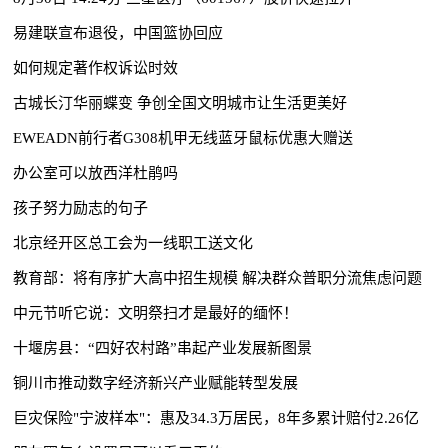
易建联宣布退役，中国篮协回应
如何规定著作权诉讼时效
古城长汀华丽蝶变 争创全国文明城市让生活更美好
EWEADN前行者G308机甲无线蓝牙鼠标优惠大赠送
办公室可以放西洋杜鹃吗
孩子努力励志的句子
北京经开区总工会为一线职工送文化
教育部：将有序扩大高中招生规模 解决群众普职分流焦虑问题
中元节听它说：文明祭扫才是最好的缅怀！
十堰房县：“四好农村路”串起产业发展新图景
铜川市推动数字经济新兴产业赋能转型发展
巨灾保险"宁波样本"：惠及34.3万居民，8年多累计赔付2.26亿