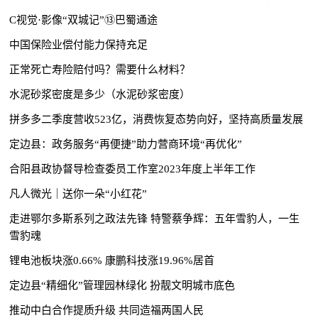
C视觉·影像“双城记”⑬巴蜀通途
中国保险业偿付能力保持充足
正常死亡寿险赔付吗？需要什么材料？
水泥砂浆密度是多少（水泥砂浆密度）
拼多多二季度营收523亿，消费恢复态势向好，坚持高质量发展
定边县：政务服务“再便捷”助力营商环境“再优化”
合阳县政协督导检查委员工作室2023年度上半年工作
凡人微光｜送你一朵“小红花”
走进鄂尔多斯系列之政法先锋 特警蔡争辉：五年雪豹人，一生
雪豹魂
锂电池板块涨0.66% 康鹏科技涨19.96%居首
定边县“精细化”管理园林绿化 扮靓文明城市底色
推动中白合作提质升级 共同造福两国人民