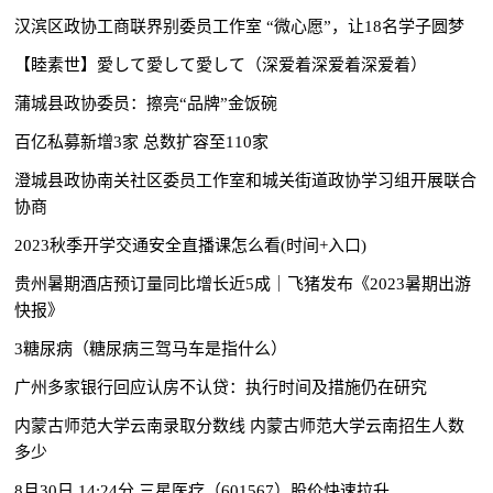
汉滨区政协工商联界别委员工作室 “微心愿”，让18名学子圆梦
【睦素世】愛して愛して愛して（深爱着深爱着深爱着）
蒲城县政协委员：擦亮“品牌”金饭碗
百亿私募新增3家 总数扩容至110家
澄城县政协南关社区委员工作室和城关街道政协学习组开展联合
协商
2023秋季开学交通安全直播课怎么看(时间+入口)
贵州暑期酒店预订量同比增长近5成｜飞猪发布《2023暑期出游
快报》
3糖尿病（糖尿病三驾马车是指什么）
广州多家银行回应认房不认贷：执行时间及措施仍在研究
内蒙古师范大学云南录取分数线 内蒙古师范大学云南招生人数
多少
8月30日 14:24分 三星医疗（601567）股价快速拉升