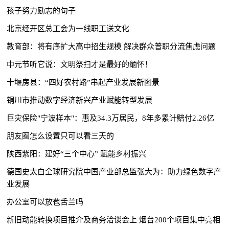
孩子努力励志的句子
北京经开区总工会为一线职工送文化
教育部：将有序扩大高中招生规模 解决群众普职分流焦虑问题
中元节听它说：文明祭扫才是最好的缅怀！
十堰房县：“四好农村路”串起产业发展新图景
铜川市推动数字经济新兴产业赋能转型发展
巨灾保险"宁波样本"：惠及34.3万居民，8年多累计赔付2.26亿
朋友圈怎么设置只可以看三天的
陕西紫阳：建好“三个中心” 赋能乡村振兴
德国史太白全球研究院中国产业部总监张大为：助力绿色数字产
业发展
办公室可以放苞舌兰吗
新旧动能转换项目推介及商务洽谈会上 烟台200个项目集中亮相