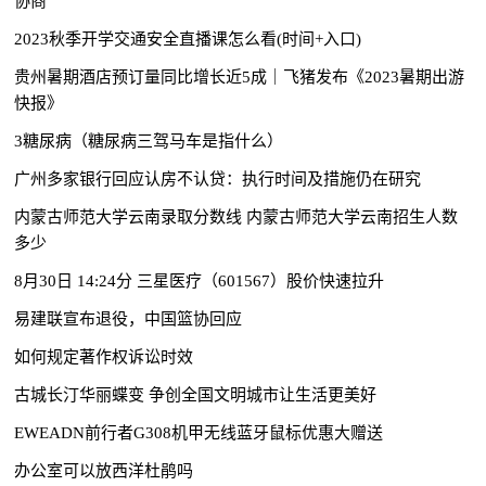
协商
2023秋季开学交通安全直播课怎么看(时间+入口)
贵州暑期酒店预订量同比增长近5成｜飞猪发布《2023暑期出游
快报》
3糖尿病（糖尿病三驾马车是指什么）
广州多家银行回应认房不认贷：执行时间及措施仍在研究
内蒙古师范大学云南录取分数线 内蒙古师范大学云南招生人数
多少
8月30日 14:24分 三星医疗（601567）股价快速拉升
易建联宣布退役，中国篮协回应
如何规定著作权诉讼时效
古城长汀华丽蝶变 争创全国文明城市让生活更美好
EWEADN前行者G308机甲无线蓝牙鼠标优惠大赠送
办公室可以放西洋杜鹃吗