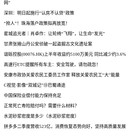
网”
深圳：明日起施行“认房不认贷”政策
“抢人”！珠海落户政策拟再放宽！
星城追光者｜肖卓作：让轮椅“飞翔”，让生命“发光”
甘肃张掖山丹公安侦破一起盗掘古文化遗址案
谊砾控股(00076.HK)上半年收益约5100万美元 同比减少约3.6%
高速行ETC提醒所有车主：安全驾驶，请勿疏忽！
安康市政协关爱农民工委员工作室 释放关爱农民工“大”能量
C视觉·影像“双城记”⑬巴蜀通途
中国保险业偿付能力保持充足
正常死亡寿险赔付吗？需要什么材料？
水泥砂浆密度是多少（水泥砂浆密度）
拼多多二季度营收523亿，消费恢复态势向好，坚持高质量发展