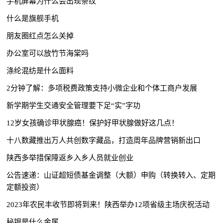
手机屏幕为什么会出现条纹
什么是旗舰手机
朋友圈红点怎么关掉
办公室可以放竹节海棠吗
涤纶混纺是什么面料
2分钟了解：多项税费政策支持小微企业和个体工商户发展
新学期学生交通安全管理要下足“实”字功
12岁女孩确诊甲状腺癌！保护好甲状腺做好这几点！
十八数藏推出万人共创数字藏品，打造周年品牌营销新出口
陕西多举措保障返乡入乡人员就业创业
公告速递：山证超短债基金调整（大额）申购（转换转入、定期
定额投资）
2023年农民丰收节即将到来！陕西举办12项省级主场庆祝活动
秘银是什么金属