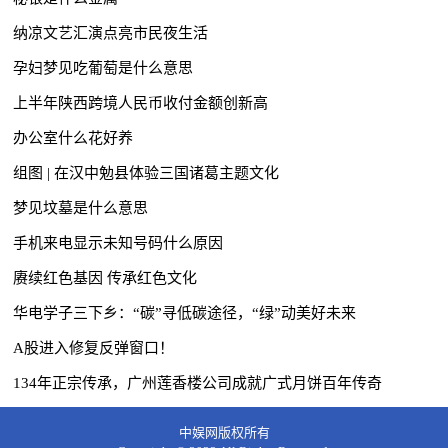
纳凉文艺汇演点亮市民夜生活
孕妇梦见吃葡萄是什么意思
上半年陕西跨境人民币收付金额创新高
办公室什么花好养
组图 | 在汉中勉县体验三国诸葛主题文化
梦见坟墓是什么意思
手机来电显示未知号码什么原因
赓续红色基因 传承红色文化
华电学子三下乡：“碳”寻低碳途径，“绿”动美好未来
A股进入修复反弹窗口！
134年正宗传承，广州莲香楼公司成就广式月饼百年传奇
中娱网版权所有