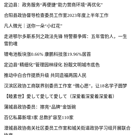
定边县：政务服务“再便捷”助力营商环境“再优化”
合阳县政协督导检查委员工作室2023年度上半年工作
凡人微光｜送你一朵“小红花”
走进鄂尔多斯系列之政法先锋 特警蔡争辉：五年雪豹人，一生
雪豹魂
锂电池板块涨0.66% 康鹏科技涨19.96%居首
定边县“精细化”管理园林绿化 扮靓文明城市底色
推动中白合作提质升级 共同造福两国人民
汉滨区政协工商联界别委员工作室 “微心愿”，让18名学子圆梦
【睦素世】愛して愛して愛して（深爱着深爱着深爱着）
蒲城县政协委员：擦亮“品牌”金饭碗
百亿私募新增3家 总数扩容至110家
澄城县政协南关社区委员工作室和城关街道政协学习组开展联合