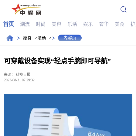
首页
潮流
时尚
美容
乐活
娱乐
奢华
美食
护
>
>
>
>
内容页
瘦身
滚动
可穿戴设备实现“轻点手腕即可导航”
来源：
科技日报
2023-08-31 07:29:32