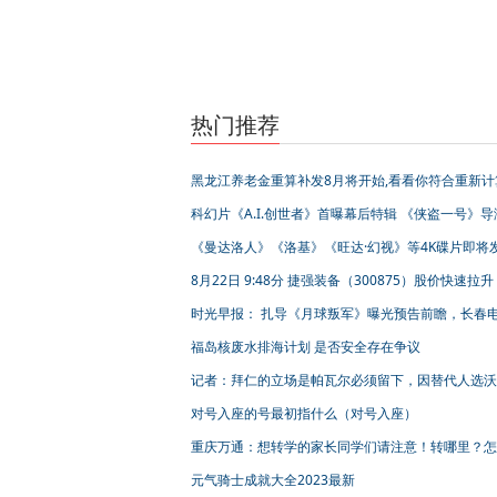
热门推荐
黑龙江养老金重算补发8月将开始,看看你符合重新计
补发的条件吗？
科幻片《A.I.创世者》首曝幕后特辑 《侠盗一号》导
德华斯阐述创作理念
《曼达洛人》《洛基》《旺达·幻视》等4K碟片即将
8月22日 9:48分 捷强装备（300875）股价快速拉升
时光早报： 扎导《月球叛军》曝光预告前瞻，长春
节公布入围名单
福岛核废水排海计划 是否安全存在争议
记者：拜仁的立场是帕瓦尔必须留下，因替代人选沃
会离开曼城
对号入座的号最初指什么（对号入座）
重庆万通：想转学的家长同学们请注意！转哪里？怎
转？选专业？通通解决！
元气骑士成就大全2023最新