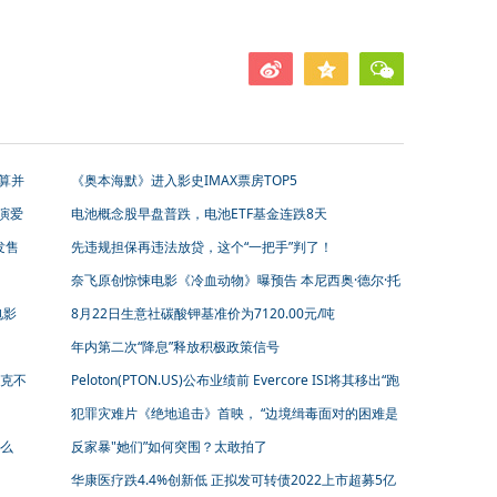
算并
《奥本海默》进入影史IMAX票房TOP5
演爱
电池概念股早盘普跌，电池ETF基金连跌8天
发售
先违规担保再违法放贷，这个“一把手”判了！
奈飞原创惊悚电影《冷血动物》曝预告 本尼西奥·德尔·托
罗和贾老板主演
电影
8月22日生意社碳酸钾基准价为7120.00元/吨
年内第二次“降息”释放积极政策信号
克不
Peloton(PTON.US)公布业绩前 Evercore ISI将其移出“跑
输大盘”名单
犯罪灾难片《绝地追击》首映， “边境缉毒面对的困难是
电影里的100倍”
么
反家暴"她们”如何突围？太敢拍了
华康医疗跌4.4%创新低 正拟发可转债2022上市超募5亿