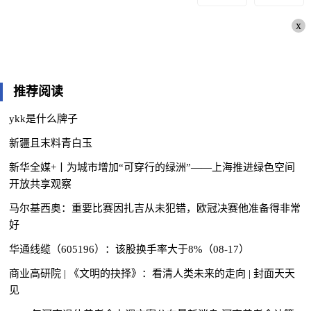
x
推荐阅读
ykk是什么牌子
新疆且末料青白玉
新华全媒+丨为城市增加“可穿行的绿洲”——上海推进绿色空间
开放共享观察
马尔基西奥：重要比赛因扎吉从未犯错，欧冠决赛他准备得非常
好
华通线缆（605196）：该股换手率大于8%（08-17）
商业高研院 | 《文明的抉择》：看清人类未来的走向 | 封面天天
见