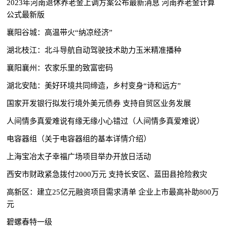
2023年河南退休养老金上调方案公布最新消息 河南养老金计算
公式最新版
襄阳谷城：高温带火“纳凉经济”
湖北枝江：北斗导航自动驾驶技术助力玉米精准播种
襄阳襄州：农家乐里的致富密码
湖北安陆：美好环境共同缔造，乡村变身“诗和远方”
国家开发银行拟发行境外美元债券 支持自贸区业务发展
人间情多真爱难说有缘无缘小心错过（人间情多真爱难说）
电容器组（关于电容器组的基本详情介绍）
上海宝冶太子幸福广场项目举办开放日活动
西安市财政紧急拨付2000万元 支持长安区、蓝田县抢险救灾
高新区：建立25亿元融资项目需求清单 企业上市最高补助800万
元
碧螺春特一级