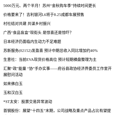
5000万元、两个半月！苏州“金秋购车季”持续时间更长
价格要来了！吉利银河L6将于8.25成都车展预售
村社结对共建 共谋乡村振兴
广西“食品盲盒”现街头 是惊喜还是惊吓？
日本经济仍面临内生动力不足难题
苏新服务(02152)发盈喜 预计中期总收入同比增加约40%
生意社：当前EVA现货价格高位 预计短期横盘整理为主
汇聚“政”能量 “协”手办实事——府谷县政协经济界委员工作室开
展慰问活动
如来佛白玉
玉和汉白玉
*ST太安：股票交易异常波动
首钢股份：展望“十四五”末期，公司战略及重点产品占比有望提