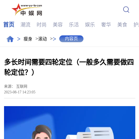
首页
潮流
时尚
美容
乐活
娱乐
奢华
美食
护
>
>
>
>
内容页
瘦身
滚动
多长时间需要四轮定位（一般多久需要做四
轮定位？）
来源：
互联网
2023-08-17 14:23:05