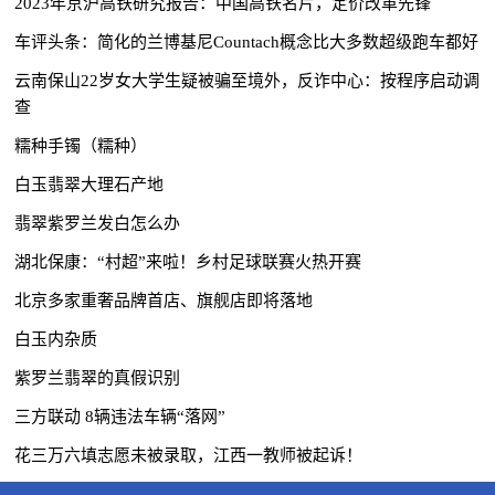
2023年京沪高铁研究报告：中国高铁名片，定价改革先锋
车评头条：简化的兰博基尼Countach概念比大多数超级跑车都好
云南保山22岁女大学生疑被骗至境外，反诈中心：按程序启动调
查
糯种手镯（糯种）
白玉翡翠大理石产地
翡翠紫罗兰发白怎么办
湖北保康：“村超”来啦！乡村足球联赛火热开赛
北京多家重奢品牌首店、旗舰店即将落地
白玉内杂质
紫罗兰翡翠的真假识别
三方联动 8辆违法车辆“落网”
花三万六填志愿未被录取，江西一教师被起诉！