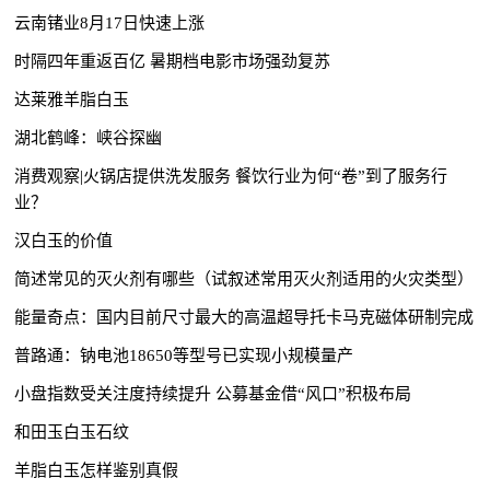
云南锗业8月17日快速上涨
时隔四年重返百亿 暑期档电影市场强劲复苏
达莱雅羊脂白玉
湖北鹤峰：峡谷探幽
消费观察|火锅店提供洗发服务 餐饮行业为何“卷”到了服务行
业？
汉白玉的价值
简述常见的灭火剂有哪些（试叙述常用灭火剂适用的火灾类型）
能量奇点：国内目前尺寸最大的高温超导托卡马克磁体研制完成
普路通：钠电池18650等型号已实现小规模量产
小盘指数受关注度持续提升 公募基金借“风口”积极布局
和田玉白玉石纹
羊脂白玉怎样鉴别真假