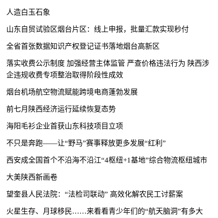
人造白玉石象
山东自贸试验区烟台片区：线上申报，批量汇款实现秒付
全省首张数据知识产权登记证书落地烟台高新区
落实收费公示制度 加强经营主体监管 严查价格违法行为 陕西涉
企违规收费专项整治取得阶段性成效
烟台机场航空物流赋能跨境电商蓬勃发展
前七月陕西经济运行延续恢复态势
海阳毛衫企业首获山东科技项目立项
不只是奔跑——让“野马”赛事释放更多发展“红利”
西安成全国首个不沿海不沿江“4枢纽+1基地”综合物流枢纽城市
大美陕西新画卷
望奎县人民法院：“法检司联动” 高效化解农民工讨薪案
火星生存、月球移民……来看看青少年们的“航天脑洞”有多大