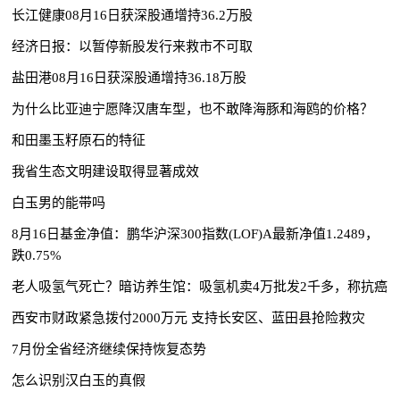
长江健康08月16日获深股通增持36.2万股
经济日报：以暂停新股发行来救市不可取
盐田港08月16日获深股通增持36.18万股
为什么比亚迪宁愿降汉唐车型，也不敢降海豚和海鸥的价格？
和田墨玉籽原石的特征
我省生态文明建设取得显著成效
白玉男的能带吗
8月16日基金净值：鹏华沪深300指数(LOF)A最新净值1.2489，
跌0.75%
老人吸氢气死亡？暗访养生馆：吸氢机卖4万批发2千多，称抗癌
西安市财政紧急拨付2000万元 支持长安区、蓝田县抢险救灾
7月份全省经济继续保持恢复态势
怎么识别汉白玉的真假