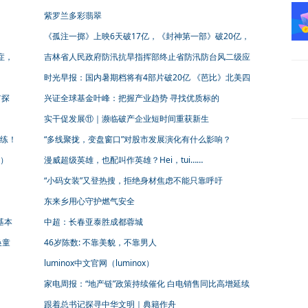
紫罗兰多彩翡翠
《孤注一掷》上映6天破17亿，《封神第一部》破20亿，
《巨齿鲨2》破6亿
症，
吉林省人民政府防汛抗旱指挥部终止省防汛防台风二级应
急响应
时光早报：国内暑期档将有4部片破20亿 《芭比》北美四
连冠 《封神2》再曝概念图
矿探
兴证全球基金叶峰：把握产业趋势 寻找优质标的
实干促发展⑪｜濒临破产企业短时间重获新生
练！
“多线聚拢，变盘窗口”对股市发展演化有什么影响？
）
漫威超级英雄，也配叫作英雄？Hei，tui……
“小码女装”又登热搜，拒绝身材焦虑不能只靠呼吁
东来乡用心守护燃气安全
基本
中超：长春亚泰胜成都蓉城
换童
46岁陈数: 不靠美貌，不靠男人
luminox中文官网（luminox）
家电周报：“地产链”政策持续催化 白电销售同比高增延续
跟着总书记探寻中华文明｜典籍作舟