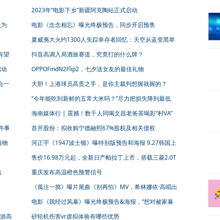
初学者
2023年“电影下乡”新疆阿克陶站正式启动
最为
电影《念念相忘》曝光终极预告，同步开启预售
夏威夷大火约1300人失踪幸存者回忆：天空从蓝变黑举
目所见全是火苗 具体是什么情况?
有望
抖音高调入局酒旅赛道，究竟打的什么牌？
启动
OPPOFindN2Flip2，七夕送女友的最佳礼物
合一
大胆！上港球员高贵之手，是你主裁判想握就握的？
“今年能吃到新鲜的五常大米吗？”尽力把损失降到最低
海南媒体行 | 震撼！数千人同喝文昌老爸茶喝彩“村VA”
六件事
首开股份：拟收购宁德融熙67%股权及相关债权
植物
河正宇《1947波士顿》曝特别版预告和海报 9.27韩国上
映
售价16.98万元起，全新日产帕拉丁上市，搭载三菱2.0T
发动机
结
重庆发布高温橙色预警信号
《孤注一掷》曝片尾曲《别再怕》MV，希林娜依·高唱出
劫后余生
电影《我经过风暴》曝光终极预告&海报，“想对被家暴
的人说不要再忍了”
游高
砂轮机伤害vr虚拟体验有哪些优势