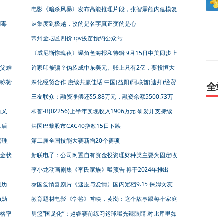
电影《暗杀风暴》发布高能推理片段，张智霖颅内建模复
原凶案现场
剿毒
从集度到极越，改的是名字真正变的是心
常州金坛区四价hpv疫苗预约公众号
《威尼斯惊魂夜》曝角色海报和特辑 9月15日中美同步上
映
父难
许家印被骗？伪装成中东美元、账上只有2亿，要投恒大
汽车5亿！
诚称赞
深化经贸合作 赓续共赢佳话 中国(益阳)阿联酋(迪拜)经贸
全
合作对接会举行 熊炜讲话
三友联众：融资净偿还55.88万元，融资余额5500.73万
元（08-15）
后又
和誉-B(02256)上半年实现收入1906万元 研发开支持续
加码
术后
法国巴黎股市CAC40指数15日下跌
管理
第二届全国技能大赛新增20个赛项
金状
新联电子：公司闲置自有资金投资理财种类主要为固定收
益类或者保本类理财产品、委托理财、证券投资
李小龙动画剧集《李氏家族》曝预告 将于2024年推出
视历
泰国爱情喜剧片《速度与爱情》国内定档9.15 保姆女友
vs巨婴男友
功勋
教育题材电影《学爸》首映，黄渤：这个故事跟每个家庭
都有关系
格率
男篮“国足化”：赵睿赛前练习运球曝光辣眼睛 对比库里如