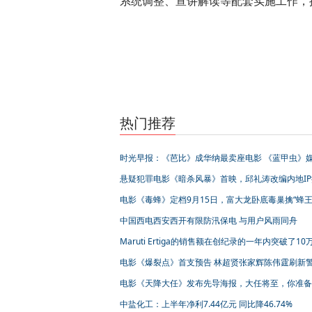
系统调整、宣讲解读等配套实施工作，
标签：
热门推荐
时光早报：《芭比》成华纳最卖座电影 《蓝甲虫》
口碑曝光 韩国电影幽灵场被警方调查
悬疑犯罪电影《暗杀风暴》首映，邱礼涛改编内地IP
港片新方向
电影《毒蜂》定档9月15日，富大龙卧底毒巢擒“蜂王
中国西电西安西开有限防汛保电 与用户风雨同舟
Maruti Ertiga的销售额在创纪录的一年内突破了10
元
电影《爆裂点》首支预告 林超贤张家辉陈伟霆刷新
动作极限
电影《天降大任》发布先导海报，大任将至，你准备
吗？
中盐化工：上半年净利7.44亿元 同比降46.74%