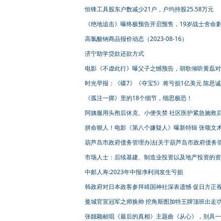
恒锋工具股东户数减少21户，户均持股25.58万元
《绝地追击》曝终极预告开启预售，19岁战士舍命
血洒边境
高氯酸钠商品报价动态（2023-08-16）
济宁助学贷款还款方式
电影《不虚此行》曝父子之憾预告，胡歌倾听黄磊对
言之情
时光早报：《碟7》《夺宝5》将亏损1亿美元 陈思
佟丽娅新片 《音乐大师》曝预告
《孤注一掷》里的18个细节，细思极恐！
阿姨服用头孢后休克、小便失禁 社区医护紧急施救
清理污物
拼命狠人！电影《第八个嫌疑人》曝新特辑 张颂文
忍痛拍动作戏
葫芦岛市政府债务管理办法(关于葫芦岛市政府债务
办法简述)
市场人士：后续基建、制造业投资以及地产投资的资
况将有所改善
中邮人寿:2023年中报净利润发生亏损
韩政府对日本政客参拜靖国神社深表遗憾 促日方正
史
曼城官宣冠军之师换帅 挖角斯图加特王牌顶班出走
张靓颖献唱《最后的真相》主题曲《从心》，别具一