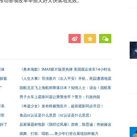
推动各项改革举措又好又快落地见效。
媒体
《奥本海默》IMAX胶片版受热捧 美国观众坐车14小时去
观看
探索
《人生大事》导演新片《出入平安》开机，死囚遭遇地震
会选择逃生还是救人？
”
国航北京飞上海航班降落日本？知情人士：误会！国航客
服最新回应
男子火车上霸座叫嚣让乘警坐牢？警方：行政拘留
万美
《奇迹少女》发布终极预告片，超前观影同步开启！
警匪
食品sc认证是什么意思（sc认证是什么意思）
好了
反家暴题材电影《我经过风暴》首映，陈思诚：佟丽娅这
次能拿最佳女演员奖
跳舞、打鼓、唱歌……青少年们登台展现别样魅力