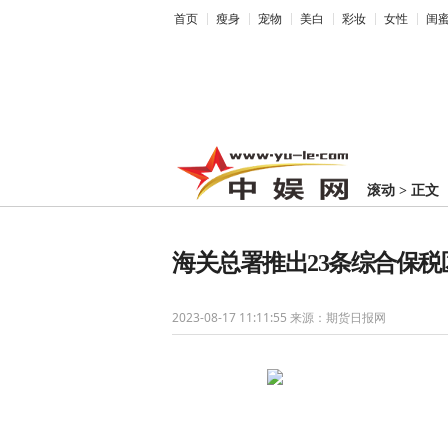
首页
瘦身
宠物
美白
彩妆
女性
闺
滚动
>
正文
海关总署推出23条综合保税
2023-08-17 11:11:55
来源：期货日报网