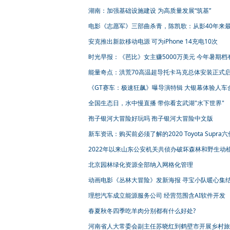
性“反话”
湖南：加强基础设施建设 为高质量发展“筑基”
电影《志愿军》三部曲杀青，陈凯歌：从影40年来
艰苦的创作
安克推出新款移动电源 可为iPhone 14充电10次
时光早报：《芭比》女主赚5000万美元 今年暑期档
创历史新高 宫崎骏新片再曝剧照
能量奇点：洪荒70高温超导托卡马克总体安装正式
《GT赛车：极速狂飙》曝导演特辑 大银幕体验人车
的震撼视听
全国生态日，水中慢直播 带你看玄武湖"水下世界"
孢子银河大冒险好玩吗 孢子银河大冒险中文版
新车资讯：购买前必须了解的2020 Toyota Supra
2022年以来山东公安机关共侦办破坏森林和野生动
资源刑事案件2147起 涉案价值6.9亿元
北京园林绿化资源全部纳入网格化管理
动画电影《丛林大冒险》发新海报 寻宝小队暖心集
理想汽车成立能源服务公司 经营范围含AI软件开发
春夏秋冬四季吃羊肉分别都有什么好处?
河南省人大常委会副主任苏晓红到鹤壁市开展乡村旅