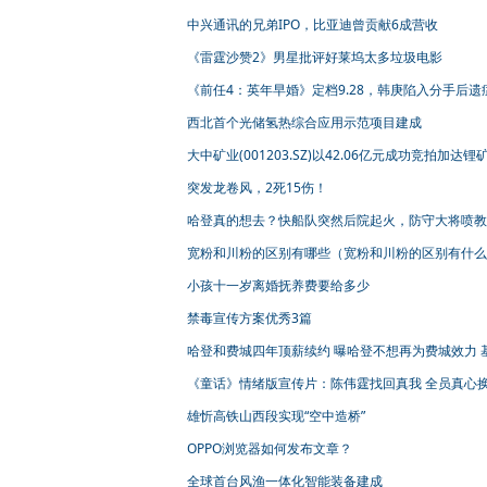
质量发展工作调研
中兴通讯的兄弟IPO，比亚迪曾贡献6成营收
《雷霆沙赞2》男星批评好莱坞太多垃圾电影
《前任4：英年早婚》定档9.28，韩庚陷入分手后遗
郑恺开启结婚冷静期
西北首个光储氢热综合应用示范项目建成
大中矿业(001203.SZ)以42.06亿元成功竞拍加达锂
矿权 立足四川打造又一锂矿基地
突发龙卷风，2死15伤！
哈登真的想去？快船队突然后院起火，防守大将喷教
宽粉和川粉的区别有哪些（宽粉和川粉的区别有什么
小孩十一岁离婚抚养费要给多少
禁毒宣传方案优秀3篇
哈登和费城四年顶薪续约 曝哈登不想再为费城效力 
情况讲解
《童话》情绪版宣传片：陈伟霆找回真我 全员真心
心
雄忻高铁山西段实现“空中造桥”
OPPO浏览器如何发布文章？
全球首台风渔一体化智能装备建成