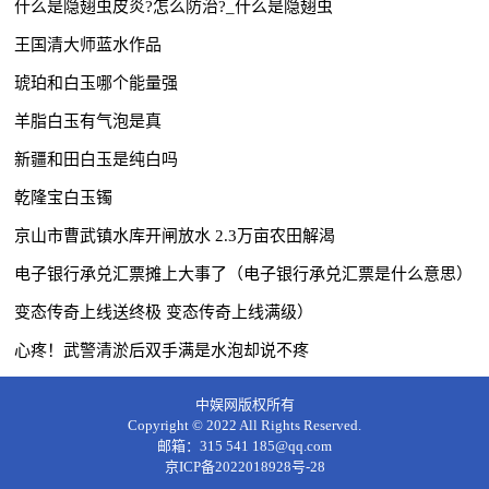
什么是隐翅虫皮炎?怎么防治?_什么是隐翅虫
王国清大师蓝水作品
琥珀和白玉哪个能量强
羊脂白玉有气泡是真
新疆和田白玉是纯白吗
乾隆宝白玉镯
京山市曹武镇水库开闸放水 2.3万亩农田解渴
电子银行承兑汇票摊上大事了（电子银行承兑汇票是什么意思）
变态传奇上线送终极 变态传奇上线满级）
心疼！武警清淤后双手满是水泡却说不疼
中娱网版权所有
Copyright © 2022 All Rights Reserved.
邮箱：315 541 185@qq.com
京ICP备2022018928号-28