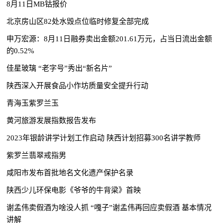
8月11日MB钴报价
北京房山区82处水毁点位临时修复全部完成
申万宏源：8月11日融券卖出金额201.61万元，占当日流出金额
的0.52%
佳星玻璃 “老字号”秀出“新名片”
陕西深入开展食品小作坊质量安全提升行动
青海玉紫罗兰玉
黄河旅游发展指数报告发布
2023年银龄讲学计划工作启动 陕西计划招募300名讲学教师
紫罗兰翡翠戒指男
咸阳市发布首批地名文化遗产保护名录
陕西少儿环保电影《爷爷的牛背梁》首映
谢孟伟卖假酒为啥没人抓 “嘎子”谢孟伟再回应卖假酒 基本情况
讲解