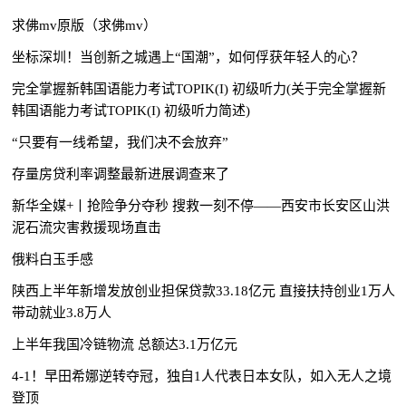
求佛mv原版（求佛mv）
坐标深圳！当创新之城遇上“国潮”，如何俘获年轻人的心？
完全掌握新韩国语能力考试TOPIK(I) 初级听力(关于完全掌握新
韩国语能力考试TOPIK(I) 初级听力简述)
“只要有一线希望，我们决不会放弃”
存量房贷利率调整最新进展调查来了
新华全媒+丨抢险争分夺秒 搜救一刻不停——西安市长安区山洪
泥石流灾害救援现场直击
俄料白玉手感
陕西上半年新增发放创业担保贷款33.18亿元 直接扶持创业1万人
带动就业3.8万人
上半年我国冷链物流 总额达3.1万亿元
4-1！早田希娜逆转夺冠，独自1人代表日本女队，如入无人之境
登顶