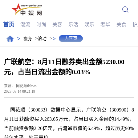
首页
潮流
时尚
美容
乐活
娱乐
奢华
美食
护
>
>
>
>
内容页
瘦身
滚动
广联航空：8月11日融券卖出金额5230.00
元，占当日流出金额的0.03%
来源：
同花顺iNews
2023-08-14 09:21:19
同花顺（300033）数据中心显示，广联航空（300900）8
月11日获融资买入263.65万元，占当日买入金额的14.49%，
当前融资余额2.26亿元，占流通市值的6.49%，超过历史90%
分位水平，处于高位。