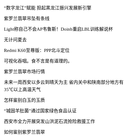
“数字龙江”赋能 担起黑龙江振兴发展新引擎
紫罗兰翡翠吊坠有条线
Light称自己不会AP韦鲁斯！Doinb重启LBL训练解说杯
无计问夏去
Redmi K60至尊版：PPP北斗定位
可视化吞咽。食不言是有道理的。
紫罗兰翡翠市场行情
未来一周西安以多云到晴天为主 省内关中和陕南部分地方有
35℃以上高温天气
怎样鉴别白玉的玉质
“城固羊肚菌”通过国家绿色食品认证
西安市全力开展突发山洪泥石流抢险救援工作
如何鉴别紫罗兰翡翠