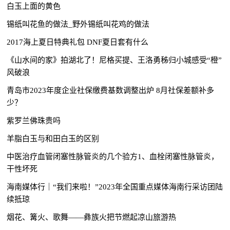
白玉上面的黄色
锡纸叫花鱼的做法_野外锡纸叫花鸡的做法
2017海上夏日特典礼包 DNF夏日套有什么
《山水间的家》拍湖北了！尼格买提、王洛勇秭归小城感受“橙”
风破浪
青岛市2023年度企业社保缴费基数调整出炉 8月社保差额补多
少？
紫罗兰佛珠贵吗
羊脂白玉与和田白玉的区别
中医治疗血管闭塞性脉管炎的几个验方1、血栓闭塞性脉管炎，
干性坏死
海南媒体行｜“我们来啦！”2023年全国重点媒体海南行采访团陆
续抵琼
烟花、篝火、歌舞——彝族火把节燃起凉山旅游热