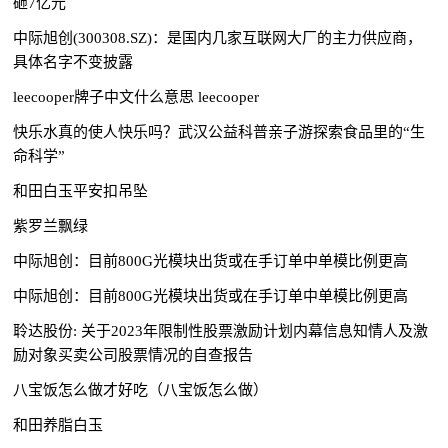
砸7亿元
中际旭创(300308.SZ)：是国内几家互联网大厂的主力供应商，
具体名字不变披露
leecooper牌子中文什么意思 leecooper
快乐水真的使人快乐吗？武汉公益科普亲子游探索食品里的“生
命科学”
和田白玉平安扣吊坠
紫罗兰飘绿
中际旭创：目前800G光模块出货或在手订单中单模比例更高
中际旭创：目前800G光模块出货或在手订单中单模比例更高
聆达股份: 关于2023年限制性股票激励计划内幕信息知情人及激
励对象买卖公司股票情况的自查报告
八宝饭怎么做才好吃（八宝饭怎么做）
和田养脂白玉