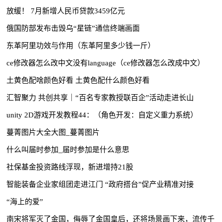
放缓！ 7月新增人民币贷款3459亿元
俄国防部发布击毁乌“星链”通信终端画面
东革阿里功效与作用（东革阿里多少钱一斤）
ce修改器怎么改中文没有language（ce修改器怎么改成中文）
土黄色配啥颜色好看 土黄色配什么颜色好看
汇智聚力 共创共享｜“百名专家教授联百企”活动走进长山
unity 2D游戏开发教程44：（角色开发：自定义重力系统）
蔓菁图片大全大图_蔓菁图片
什么叫届时参加_届时参加是什么意思
社保基金投资路线浮现，新进增持21股
智能装备企业家组团走进江门 “政府搭台”促产业精准对接
“海上的爱”
南宋将军灭了金国，侮辱了金国皇后，还将场景画下来，流传千