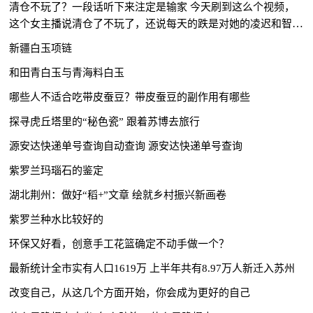
清仓不玩了？一段话听下来注定是输家 今天刷到这么个视频，
这个女主播说清仓了不玩了，还说每天的跌是对她的凌迟和智商
的极大侮辱。 我打个比喻吧，炒股就像吃药，看...
新疆白玉项链
和田青白玉与青海料白玉
哪些人不适合吃带皮蚕豆？带皮蚕豆的副作用有哪些
探寻虎丘塔里的“秘色瓷” 跟着苏博去旅行
源安达快递单号查询自动查询 源安达快递单号查询
紫罗兰玛瑙石的鉴定
湖北荆州：做好“稻+”文章 绘就乡村振兴新画卷
紫罗兰种水比较好的
环保又好看，创意手工花篮确定不动手做一个？
最新统计全市实有人口1619万 上半年共有8.97万人新迁入苏州
改变自己，从这几个方面开始，你会成为更好的自己