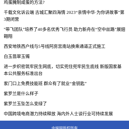
鸡蛋腌制咸蛋的方法?
千载文化诉云端 古城汇聚四海情 2023“亲情中华·为你讲故事”第
3期闭营
"带飞团队”培养了40多名优秀飞行员 助力新舟在“空中丝路”展翅
翱翔
西安地铁西户线与5号线阿房宫南站换乘通道正式施工
白玉翡翠玉镯
进一步织密筑牢民生网底，切实兜住兜牢民生底线 新版国家基
本公共服务标准出台
家门口上免费技能班 群众有了就业“金钥匙”
紫罗兰是什么样子
紫罗兰玉坠怎么变绿了
中国跨境电商潜力持续释放 海内外人士谈行业可持续发展
中娱网版权所有