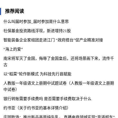
推荐阅读
什么叫届时参加_届时参加是什么意思
社保基金投资路线浮现，新进增持21股
智能装备企业家组团走进江门 “政府搭台”促产业精准对接
“海上的爱”
南宋将军灭了金国，侮辱了金国皇后，还将场景画下来，流传千
古
以“稻菜”轮作新模式 为科技先行县赋能
人教版一年级语文上册期中试题试卷（人教版一年级语文上册期
中试卷）
银行转账需要手续费吗 是否需要手续费取决于什么
约书亚（关于约书亚的基本详情介绍）
庄园牧场：推出新品高原纯牛乳， 直播电商领域实现“弯道超车”