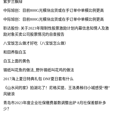
紫罗兰飘绿
中际旭创：目前800G光模块出货或在手订单中单模比例更高
中际旭创：目前800G光模块出货或在手订单中单模比例更高
聆达股份: 关于2023年限制性股票激励计划内幕信息知情人及激
励对象买卖公司股票情况的自查报告
八宝饭怎么做才好吃（八宝饭怎么做）
和田养脂白玉
白玉上面的黄色
锡纸叫花鱼的做法_野外锡纸叫花鸡的做法
2017海上夏日特典礼包 DNF夏日套有什么
《山水间的家》拍湖北了！尼格买提、王洛勇秭归小城感受“橙”
风破浪
青岛市2023年度企业社保缴费基数调整出炉 8月社保差额补多
少？