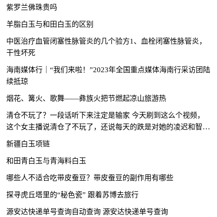
紫罗兰佛珠贵吗
羊脂白玉与和田白玉的区别
中医治疗血管闭塞性脉管炎的几个验方1、血栓闭塞性脉管炎，
干性坏死
海南媒体行｜“我们来啦！”2023年全国重点媒体海南行采访团陆
续抵琼
烟花、篝火、歌舞——彝族火把节燃起凉山旅游热
清仓不玩了？一段话听下来注定是输家 今天刷到这么个视频，
这个女主播说清仓了不玩了，还说每天的跌是对她的凌迟和智商
的极大侮辱。 我打个比喻吧，炒股就像吃药，看...
新疆白玉项链
和田青白玉与青海料白玉
哪些人不适合吃带皮蚕豆？带皮蚕豆的副作用有哪些
探寻虎丘塔里的“秘色瓷” 跟着苏博去旅行
源安达快递单号查询自动查询 源安达快递单号查询