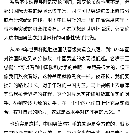
赛后不少球迷呼吁郭艾伦回归，郭艾伦虽然也有不足，但
起码国际大赛的经验比较丰富，同时可以突破进去上篮得分
或者分球给到内线，眼下中国男篮的后卫们在高强度防守下
根本连突破的机会都没有。不过联想到世界杯临近，郭艾伦
入选中国男篮参加世界杯的可能性微乎其微。
从2008年世界杯险胜德国队晋级奥运会八强，到2023年面
对德国队吃到49分惨败，中国男篮的表现很低迷。名嘴于嘉
感慨：“可以看到中国队和对手的差距，差距是很大的，但正
像我们熬夜看球，这种差距就像黑夜一样，夜还长，我们要
提升的路也很长。对于年轻的中国男篮，马上要踏上去菲律
宾马尼拉世界杯的征程，这个时候尽可能碰到货真价实的对
手，碰到势均力敌的对手，在一个个的小伤口上让它急速愈
合，提升自己的能力，这就是高水平对抗才有的意义。”
也确实是这样，中国男篮与对手的差距是全方位的，很多
在CBA都是呼风唤雨的巨星、特点突出的天才，但是去到大