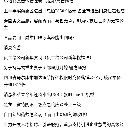
心语心愿吉他谱独奏 心语心愿吉他谱
上半年滨海新区进出口总值2850.9亿元 占全市进出口总值超七成
秦国美女孟赢，容颜秀丽，与世无争；却为何被后世称为无祥公
主
食品要闻：咸甜口味冰淇淋能出圈吗？
消夏夜游
员工给公司新年贺词（员工给公司新年祝福语）
男子持异物重击妻子头部殴打儿媳 警方通报
四川省马尔康市加达锂矿探矿权限时竞价落锤42亿元 较起拍价
升值1317倍
消息称苹果今年还将推出USB-C款iPhone 14机型
黑龙江省将防汛二级应急响应调整至三级
自由幻想药师怎么玩（qq自由幻想药师攻略）
全力开展人才招聘、引进服务，重点支持引进企业急需的高级经