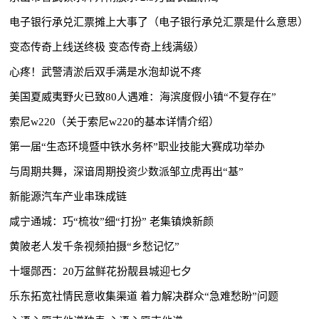
电子银行承兑汇票摊上大事了（电子银行承兑汇票是什么意思）
变态传奇上线送终极 变态传奇上线满级）
心疼！武警清淤后双手满是水泡却说不疼
美国夏威夷野火已致80人遇难：海滨度假小镇“不复存在”
索尼w220（关于索尼w220的基本详情介绍）
第一届“生态环境暨中铁水务杯”职业技能大赛成功举办
与周期共舞，深谙周期投资少数派邹立虎再出“基”
新能源汽车产业串珠成链
咸宁通城：巧“梳妆”细“打扮” 老集镇焕新颜
黄陂老人发千条视频拍摄“乡愁记忆”
十堰郧西：20万盆鲜花扮靓县城迎七夕
乐东拓宽社情民意收集渠道 着力解决群众“急难愁盼”问题