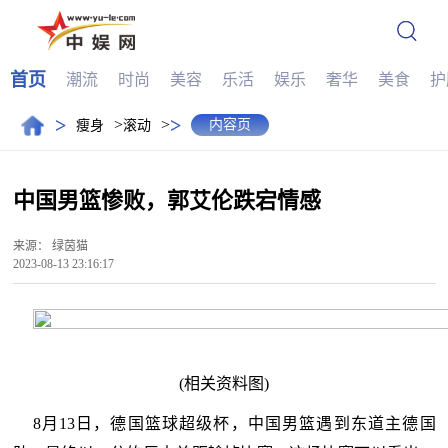
首页
潮流
时尚
美容
乐活
娱乐
奢华
美食
护
>
>
>
>
内容页
瘦身
滚动
中国男篮惨败，郭艾伦跌宕情感
来源：
绿茵猫
2023-08-13 23:16:17
(相关资料图)
8月13日，德国篮球超级杯，中国男篮遇到东道主德国