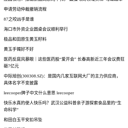
申请劳动仲裁撤销流程
87之咬凶手是谁
海口市外资企业圆桌会议顺利举行
极品和田原生黄玉籽料
黄玉手镯好不好
医药反腐风暴眼｜这些医药股“爱开会” 长春高新近三年会议费狂
砸7亿元
中际旭创(300308.SZ)：是国内几家互联网大厂的主力供应商，
具体名字不变披露
leecooper牌子中文什么意思 leecooper
快乐水真的使人快乐吗？武汉公益科普亲子游探索食品里的“生
命科学”
和田白玉平安扣吊坠