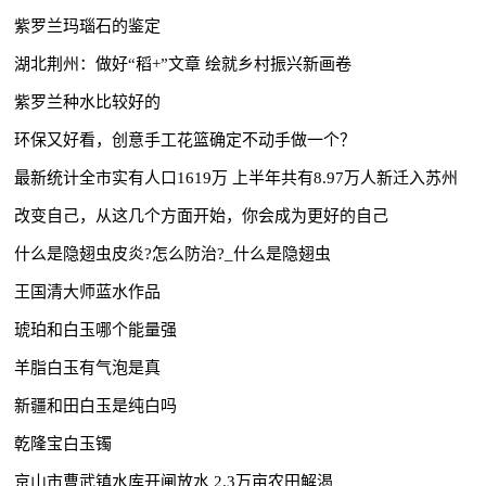
紫罗兰玛瑙石的鉴定
湖北荆州：做好“稻+”文章 绘就乡村振兴新画卷
紫罗兰种水比较好的
环保又好看，创意手工花篮确定不动手做一个？
最新统计全市实有人口1619万 上半年共有8.97万人新迁入苏州
改变自己，从这几个方面开始，你会成为更好的自己
什么是隐翅虫皮炎?怎么防治?_什么是隐翅虫
王国清大师蓝水作品
琥珀和白玉哪个能量强
羊脂白玉有气泡是真
新疆和田白玉是纯白吗
乾隆宝白玉镯
京山市曹武镇水库开闸放水 2.3万亩农田解渴