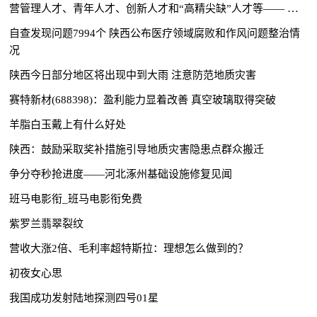
营管理人才、青年人才、创新人才和“高精尖缺”人才等—— 陕西
确定首批21家中小企业人才服务基地
自查发现问题7994个 陕西公布医疗领域腐败和作风问题整治情
况
陕西今日部分地区将出现中到大雨 注意防范地质灾害
赛特新材(688398)：盈利能力显着改善 真空玻璃取得突破
羊脂白玉戴上有什么好处
陕西：鼓励采取奖补措施引导地质灾害隐患点群众搬迁
争分夺秒抢进度——河北涿州基础设施修复见闻
班马电影衔_班马电影衔免费
紫罗兰翡翠裂纹
营收大涨2倍、毛利率超特斯拉：理想怎么做到的？
初夜女心思
我国成功发射陆地探测四号01星