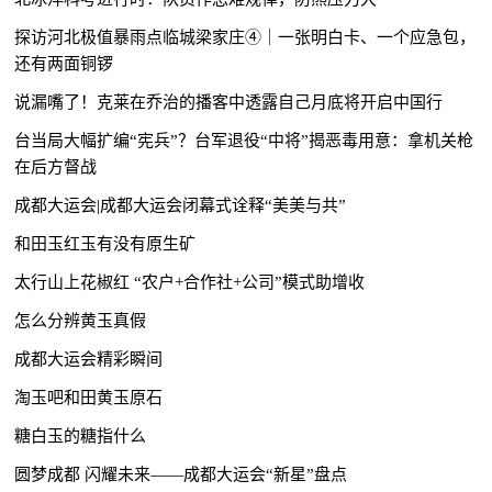
探访河北极值暴雨点临城梁家庄④｜一张明白卡、一个应急包，
还有两面铜锣
说漏嘴了！克莱在乔治的播客中透露自己月底将开启中国行
台当局大幅扩编“宪兵”？台军退役“中将”揭恶毒用意：拿机关枪
在后方督战
成都大运会|成都大运会闭幕式诠释“美美与共”
和田玉红玉有没有原生矿
太行山上花椒红 “农户+合作社+公司”模式助增收
怎么分辨黄玉真假
成都大运会精彩瞬间
淘玉吧和田黄玉原石
糖白玉的糖指什么
圆梦成都 闪耀未来——成都大运会“新星”盘点