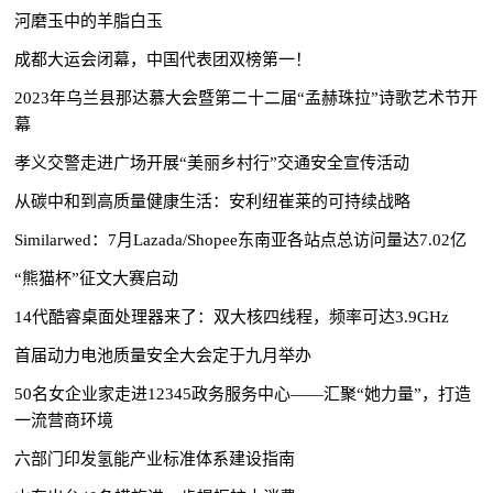
河磨玉中的羊脂白玉
成都大运会闭幕，中国代表团双榜第一！
2023年乌兰县那达慕大会暨第二十二届“孟赫珠拉”诗歌艺术节开
幕
孝义交警走进广场开展“美丽乡村行”交通安全宣传活动
从碳中和到高质量健康生活：安利纽崔莱的可持续战略
Similarwed：7月Lazada/Shopee东南亚各站点总访问量达7.02亿
“熊猫杯”征文大赛启动
14代酷睿桌面处理器来了：双大核四线程，频率可达3.9GHz
首届动力电池质量安全大会定于九月举办
50名女企业家走进12345政务服务中心——汇聚“她力量”，打造
一流营商环境
六部门印发氢能产业标准体系建设指南