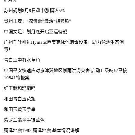
苏州规划8月9日盘中涨幅达5%
贵州正安：“凉资源”激活“避暑热”
中国女足计划月底开启亚运备战
广州千叶引进Hymatic西美克泳池消毒设备，助力泳池生态消
毒！
青白玉中有水草沁
中国平安快速应对京津冀地区暴雨洪涝灾害 启动Ⅱ级响应已接
10841笔报案
红玉髓和玛瑙吗
和田青白玉花瓶
和田玉黄玉手串
紫罗兰翡翠手镯蓝色
菏泽地震1983 菏泽地震 基本情况讲解