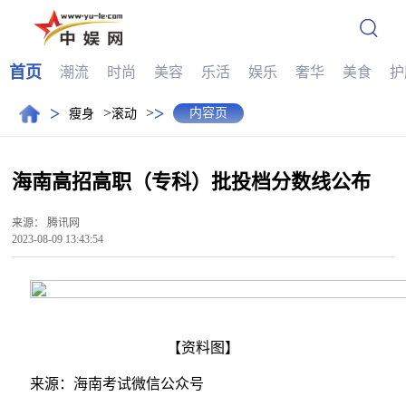
首页
潮流
时尚
美容
乐活
娱乐
奢华
美食
护
>
>
>
>
内容页
瘦身
滚动
海南高招高职（专科）批投档分数线公布
来源：
腾讯网
2023-08-09 13:43:54
【资料图】
来源：海南考试微信公众号