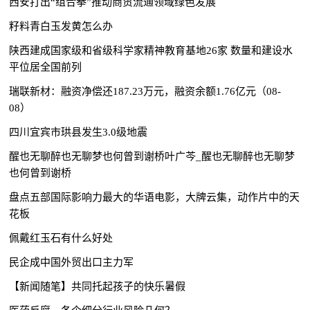
西安打出“组合拳”推动商贸流通领域绿色发展
籽料青白玉发黄怎么办
陕西建成国家级和省级科学家精神教育基地26家 数量和建设水
平位居全国前列
瑞联新材：融资净偿还187.23万元，融资余额1.76亿元（08-
08）
四川宜宾市珙县发生3.0级地震
醒也无聊醉也无聊梦也何曾到谢桥叶广芩_醒也无聊醉也无聊梦
也何曾到谢桥
盘点五部国际影响力最大的华语电影，大牌云集，动作片中的天
花板
佩戴红玉石有什么好处
民企成中国外贸出口主力军
【新闻随笔】共同托起孩子的快乐暑假