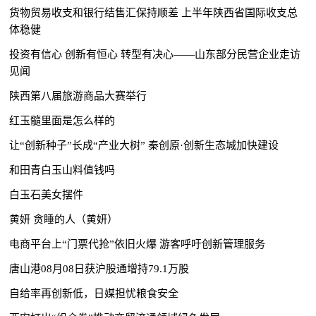
货物贸易收支和银行结售汇保持顺差 上半年陕西省国际收支总
体稳健
投资有信心 创新有恒心 转型有决心——山东部分民营企业走访
见闻
陕西第八届旅游商品大赛举行
红玉髓里面是怎么样的
让“创新种子”长成“产业大树” 秦创原·创新生态城加快建设
和田青白玉山料值钱吗
白玉石美女摆件
黄妍 贪睡的人（黄妍）
电商平台上“门票代抢”依旧火爆 游客呼吁创新管理服务
唐山港08月08日获沪股通增持79.1万股
自给率再创新低，日媒担忧粮食安全