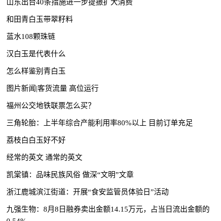
山东出台40条措施进一步提振扩大消费
和田青白玉带翠籽料
蓝水108颗珠链
汉白玉是代表什么
怎么样鉴别青白玉
图片新闻|客货流量 高位运行
福州公交地铁联票怎么买？
三角轮胎：上半年综合产能利用率80%以上 目前订单充足
荔枝白白玉好不好
经常的英文 通常的英文
凯棠镇：品味民族风俗 做深“文明”文章
浙江鹿城滨江街道：开展“食安监管员体验日”活动
九强生物：8月8日融券卖出金额14.15万元，占当日流出金额的
0.54%