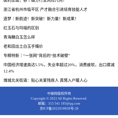
医药反腐，各个细分行业风险几何？
浙江省杭州市临平区 产才融合引进培育技能人才
逐梦｜新航迹！新突破！新力量！新成果！
红玉石与玛瑙的区别
青海糖白玉怎么样
老和田出土白玉手镯价
专精特新｜“一张网”背后的“技术破壁”
中国经济增速高达5.5%，失业率超过20%，消费疲软，出口骤减
12.4%
潍城北关街道：贴心关爱残疾人 真情入户暖人心
中娱网版权所有
Copyright © 2022 All Rights Reserved.
邮箱：315 541 185@qq.com
京ICP备2022018928号-28