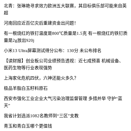
北青：张琳艳寻求效力欧洲五大联赛，其目标俱乐部可能来自英
超
河南回应近百亿灾后重建资金出问题！
有一根烧红的铁钉温度是800℃质量是1.5克 有一根烧红的铁钉质
量是2g放出920j
小米13 Ultra屏幕测试得分公布：130分 未公布排名
【读财报】创业板公司业绩预告透视：近七成预喜 机械设备、
医药生物等行业表现强势
上海家化危机四伏，六神还能火多久？
极品羊脂白玉籽料原石
西安市强化工业企业大气污染治理监督管理 多措并举 守护“蓝
天”
我省计划选派1082名教师到“三区”支教
青玉和青白玉哪个更值钱