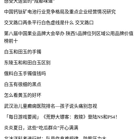
感受大运会的“成都味道”
中国钙钛矿电池行业竞争格局及重点企业经营情况研究
交叉路口两条平行白色虚线是什么 交叉路口
第八届中国果业品牌大会举办 陕西5品牌位列区域公用品牌价值
榜前十
白玉和田玉的手镯
东陵玉和和田白玉区别
俄料白玉手镯值钱吗
白玉有很细的黑点
怎么看黄玉的好坏
武汉治儿童癫痫医院排名—孩子说头痛别忽视
「每日游戏要闻」​《荒野大镖客：救赎》登陆NS和PS4！
炎炎夏日，这些“吃瓜群众”开心满满
北冰洋科考进行时：队员作息难规律，防熊压力大