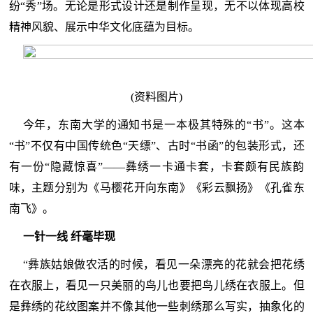
纷“秀”场。无论是形式设计还是制作呈现，无不以体现高校
精神风貌、展示中华文化底蕴为目标。
(资料图片)
今年，东南大学的通知书是一本极其特殊的“书”。这本
“书”不仅有中国传统色“天缥”、古时“书函”的包装形式，还
有一份“隐藏惊喜”——彝绣一卡通卡套，卡套颇有民族韵
味，主题分别为《马樱花开向东南》《彩云飘扬》《孔雀东
南飞》。
一针一线 纤毫毕现
“彝族姑娘做农活的时候，看见一朵漂亮的花就会把花绣
在衣服上，看见一只美丽的鸟儿也要把鸟儿绣在衣服上。但
是彝绣的花纹图案并不像其他一些刺绣那么写实，抽象化的