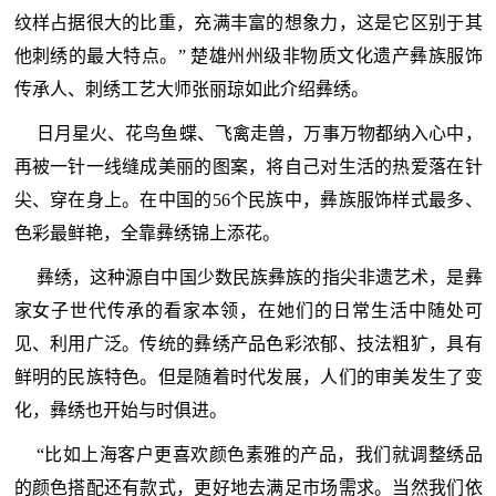
纹样占据很大的比重，充满丰富的想象力，这是它区别于其
他刺绣的最大特点。” 楚雄州州级非物质文化遗产彝族服饰
传承人、刺绣工艺大师张丽琼如此介绍彝绣。
日月星火、花鸟鱼蝶、飞禽走兽，万事万物都纳入心中，
再被一针一线缝成美丽的图案，将自己对生活的热爱落在针
尖、穿在身上。在中国的56个民族中，彝族服饰样式最多、
色彩最鲜艳，全靠彝绣锦上添花。
彝绣，这种源自中国少数民族彝族的指尖非遗艺术，是彝
家女子世代传承的看家本领，在她们的日常生活中随处可
见、利用广泛。传统的彝绣产品色彩浓郁、技法粗犷，具有
鲜明的民族特色。但是随着时代发展，人们的审美发生了变
化，彝绣也开始与时俱进。
“比如上海客户更喜欢颜色素雅的产品，我们就调整绣品
的颜色搭配还有款式，更好地去满足市场需求。当然我们依