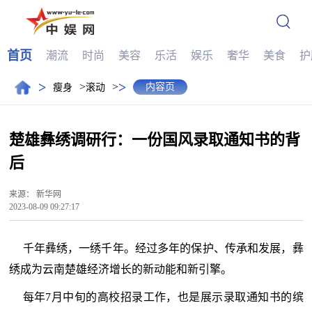
首页
潮流
时尚
美容
乐活
娱乐
奢华
美食
护
>
>
>
>
内容页
瘦身
滚动
楚雄彝绣调研行：一份国风录取通知书的背
后
来源：
新华网
2023-08-09 09:27:17
千年彝绣，一绣千年。经过多年的保护、传承和发展，彝
绣成为云南楚雄经济增长的新动能和新引擎。
每年7月中旬的高校招录工作，也是展示录取通知书的缤