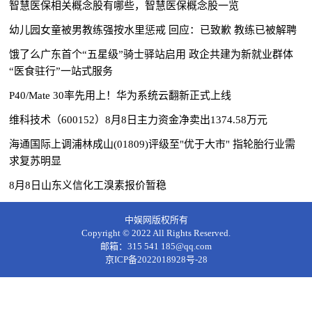
智慧医保相关概念股有哪些，智慧医保概念股一览
幼儿园女童被男教练强按水里惩戒 回应：已致歉 教练已被解聘
饿了么广东首个“五星级”骑士驿站启用 政企共建为新就业群体
“医食驻行”一站式服务
P40/Mate 30率先用上！华为系统云翻新正式上线
维科技术（600152）8月8日主力资金净卖出1374.58万元
海通国际上调浦林成山(01809)评级至"优于大市" 指轮胎行业需
求复苏明显
8月8日山东义信化工溴素报价暂稳
中娱网版权所有
Copyright © 2022 All Rights Reserved.
邮箱：315 541 185@qq.com
京ICP备2022018928号-28