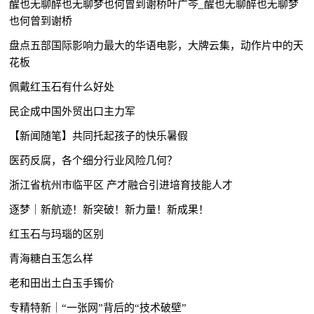
醒也无聊醉也无聊梦也何曾到谢桥叶广芩_醒也无聊醉也无聊梦
也何曾到谢桥
盘点五部国际影响力最大的华语电影，大牌云集，动作片中的天
花板
佩戴红玉石有什么好处
民企成中国外贸出口主力军
【新闻随笔】共同托起孩子的快乐暑假
医药反腐，各个细分行业风险几何？
浙江省杭州市临平区 产才融合引进培育技能人才
逐梦｜新航迹！新突破！新力量！新成果！
红玉石与玛瑙的区别
青海糖白玉怎么样
老和田出土白玉手镯价
专精特新｜“一张网”背后的“技术破壁”