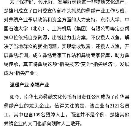
为了保护好、传承好、发展好彝绣这一非物质文化遗产，
楚雄州成立了由州委宣传部牵头抓总的彝绣产业工作专班，
对彝绣产业予以政策和资金方面的大力支持。东南大学、中
国石油大学（北京）、上海机场（集团）有限公司等定点帮
扶单位依托自身资源，出钱出力出方案。不仅授人以鱼，解
决了当地群众的就业问题，实现增收致富；还授人以渔，开
展彝绣培训，成立彝绣专家工作站和彝绣专家智库，助力彝
绣传承，真正将彝绣这项“指尖技艺”变为“指尖经济”，发展
成为“指尖产业”。
温暖产业 幸福产业
如今，南华七彩彝绣文化传播有限责任公司成为了南华县
彝绣产业的龙头企业。值得关注的是，该企业有2121名员
工，其中包含109名残障人士，而这并不是个例，楚雄其他
彝绣企业的大门也都向残障人士敞开。