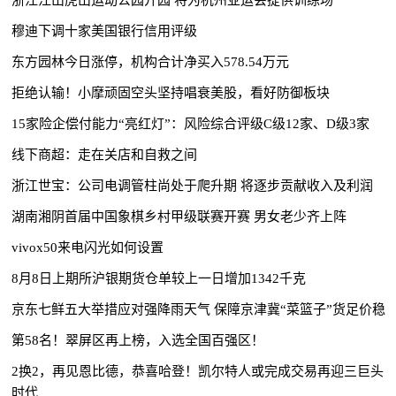
穆迪下调十家美国银行信用评级
东方园林今日涨停，机构合计净买入578.54万元
拒绝认输！小摩顽固空头坚持唱衰美股，看好防御板块
15家险企偿付能力“亮红灯”：风险综合评级C级12家、D级3家
线下商超：走在关店和自救之间
浙江世宝：公司电调管柱尚处于爬升期 将逐步贡献收入及利润
湖南湘阴首届中国象棋乡村甲级联赛开赛 男女老少齐上阵
vivox50来电闪光如何设置
8月8日上期所沪银期货仓单较上一日增加1342千克
京东七鲜五大举措应对强降雨天气 保障京津冀“菜篮子”货足价稳
第58名！翠屏区再上榜，入选全国百强区！
2换2，再见恩比德，恭喜哈登！凯尔特人或完成交易再迎三巨头
时代