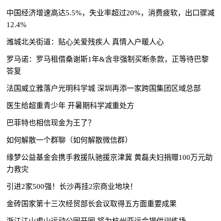
中国经济增速高达5.5%，失业率超过20%，消费疲软，出口骤减
12.4%
潍城北关街道：贴心关爱残疾人 真情入户暖人心
罗马诺：罗马租借桑谢斯1年&含非强制买断条款，正等待巴黎
答复
法国威立雅落户光明科学城 深圳再添一家跨国集团区域总部
医生给超重青少年 开暑期科学减重处方
巴菲特也相信现金为王了？
如何解散一个群聊（如何解散微信群）
缘梦公益基金会携手救援队驰援京津冀 黄磊夫妇捐赠100万元助
力救灾
引进2家500强！长沙再挂2宗商业地块！
金砖国家第十三次经贸部长会议取得五方面重要成果
浙江江山虎山运动公园开园 将为杭州亚运会提供训练场