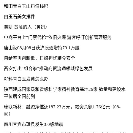
和田青白玉山料值钱吗
白玉石美女摆件
黄妍 贪睡的人（黄妍）
电商平台上“门票代抢”依旧火爆 游客呼吁创新管理服务
唐山港08月08日获沪股通增持79.1万股
自给率再创新低，日媒担忧粮食安全
西安打出“组合拳”推动商贸流通领域绿色发展
籽料青白玉发黄怎么办
陕西建成国家级和省级科学家精神教育基地26家 数量和建设水
平位居全国前列
瑞联新材：融资净偿还187.23万元，融资余额1.76亿元（08-
08）
四川宜宾市珙县发生3.0级地震