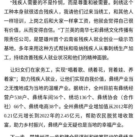
“残疾人需要的不是怜悯，而是尊重和被需要。刺绣这个
工种本身就很适合残疾人，我请他们过来当绣工，和其他人
一样培训，上岗之后和大家一样拿工资，他就会觉得自己很
有价值，从而变得自信。”丁兰英的南华七彩彝绣文化传播有
限责任公司，是楚雄州首个云南省残疾人就业创业一级示范
基地，多年来用这种方式帮扶和吸纳残疾人从事刺绣生产加
工，持续改善残疾人就业状况和他们的精神面貌。
让妇女们在家务工，实现“唱着歌、绣着花，背着娃、养
着家”；助力残疾人就业，让他们实现自我价值，彝绣产业当
之无愧地成为当地的温暖产业。据统计，全州目前有彝绣经
营户538户、彝绣车间56个、绣坊136个、彝绣协会（合作
社）66个、彝绣电商38个。全州彝绣产业增加值从2012年的
0.21亿元增长到2022年的2.45亿元，帮助农民脱贫增收致
富，助力乡村振兴，彝绣产业无疑也是当地的幸福产业。