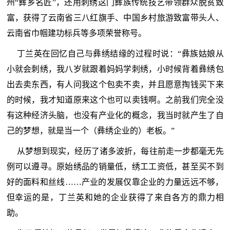
州“彝乡名匠”，还用刺绣这门彝族传统技艺带领群众脱贫致
富，获得了云南省三八红旗手、中国乡村旅游致富带头人、
云南省巾帼建功标兵等多项荣誉称号。
丁兰英在回忆自己与彝绣结缘的过程时说：“彝族姑娘从
小就会刺绣，我八岁就跟着妈妈学刺绣，小时候背着彝绣包
出去卖东西，有人问我这个包卖不卖，并且愿意掏钱买下来
的时候，我才知道原来这个也可以卖钱啊。之前我们完全没
有这种经济头脑，也没有产业化的概念，我当时就产生了自
己的梦想，就是当一个（彝绣企业的）老板。”
从梦想到现实，经历了诸多波折，每往前走一步都毫无先
例可以遵寻。原始绣品的销量低，绣工工资低，甚至买不到
好的面料和丝线……产业的发展仅靠企业的力量远远不够，
但幸运的是，丁兰英和她的企业获得了来自各方的鼎力相
助。