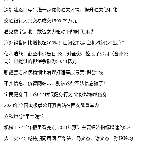
深圳陆路口岸：进一步优化通关环境，提升通关便利化
交通银行大宗交易成交1599.79万元
看见数字湖北：数智之力驱动下的时代脉动
海外销售同比增长超200%！山河智能高空机械阔步“出海”
亿利洁能：截至本公告日 公司对全资、控股子公司（含孙公
司）已提供的担保余额为50.43亿元
新疆警方聚焦精细化治理打造基层最美“枫警”线
不实信息、仿冒网站……别被这些不法信息骗了！
全民健身日丨这6个错误健身行为 让你越练越伤身
2023年全国太极拳公开赛首站在西安隆重举办
立秋也分“早”“晚”？
机械工业半年报里看亮点 2023年预计主要经济指标增速约5%
大丰实业：减持期间届满 严华锋、马文杰、谢文杰、孙玲玲均