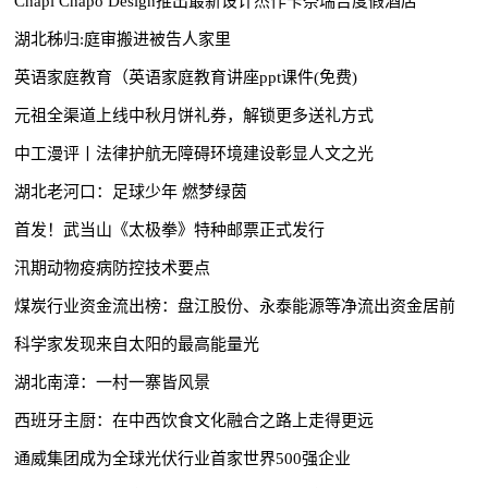
Chapi Chapo Design推出最新设计杰作卡奈瑞吉度假酒店
湖北秭归:庭审搬进被告人家里
英语家庭教育（英语家庭教育讲座ppt课件(免费)
元祖全渠道上线中秋月饼礼券，解锁更多送礼方式
中工漫评丨法律护航无障碍环境建设彰显人文之光
湖北老河口：足球少年 燃梦绿茵
首发！武当山《太极拳》特种邮票正式发行
汛期动物疫病防控技术要点
煤炭行业资金流出榜：盘江股份、永泰能源等净流出资金居前
科学家发现来自太阳的最高能量光
湖北南漳：一村一寨皆风景
西班牙主厨：在中西饮食文化融合之路上走得更远
通威集团成为全球光伏行业首家世界500强企业