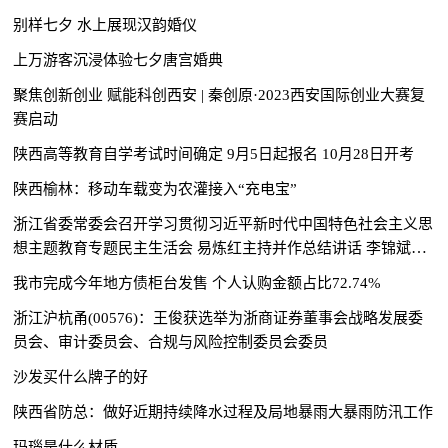
别样七夕 水上展现汉韵婚仪
上万游客沉浸体验七夕唐宫婚典
聚焦创新创业 赋能科创西安 | 秦创原·2023西安国际创业大赛复
赛启动
陕西高等教育自学考试时间确定 9月5日起报名 10月28日开考
陕西榆林：移动车载变为农灌接入“充电宝”
浙江省委常委会召开学习贯彻习近平新时代中国特色社会主义思
想主题教育专题民主生活会 易炼红主持并作总结讲话 李锦斌作
点评讲话
我市完成今年地方债柜台发售 个人认购金额占比72.74%
浙江沪杭甬(00576)：王俊获选举为浙商证券董事会战略发展委
员会、审计委员会、合规与风险控制委员会委员
沙发买什么牌子的好
陕西省防总：做好近期持续降水过程及局地暴雨大暴雨防汛工作
玛瑙是什么材质