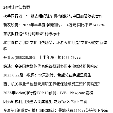
24时计时法教案
携手同行四十年 粮农组织驻华机构继续与中国加强涉农合作
新农股份：2023年半年度净利润约2564万元 同比下降74.08%
东坑拟打造“乡村韵味型”村级标杆
北京隆福寺创新文化消费场景，环游天地打造“文化+科技”新体
验
开普云(688228.SH)：上半年净亏损1069.79万元
综述：金砖国家媒体代表倡议得到多国主流媒体积极响应
2023.8.22股市收评：惊天逆转，希望总在绝望里诞生
西宁机关事业单位新录用职工养老保险缴费工资如何确定？
2023年Melon排行榜TOP 10预测：IVE、Newjeans霸榜！
因无知被利用预警人变成逃犯 成为“帮凶”悔不当初
今夏第3笔重要引援！BBC确认：曼城花费5540万英镑签下多库