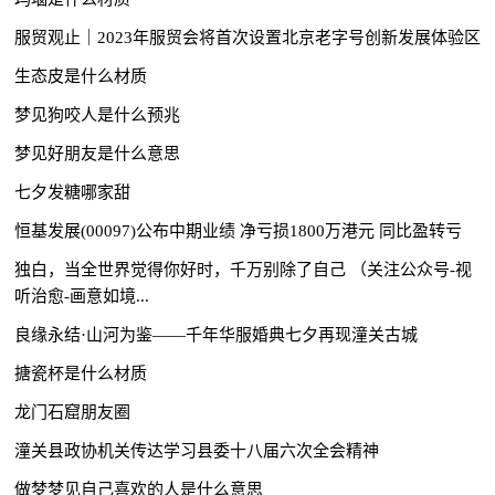
服贸观止｜2023年服贸会将首次设置北京老字号创新发展体验区
生态皮是什么材质
梦见狗咬人是什么预兆
梦见好朋友是什么意思
七夕发糖哪家甜
恒基发展(00097)公布中期业绩 净亏损1800万港元 同比盈转亏
独白，当全世界觉得你好时，千万别除了自己 （关注公众号-视
听治愈-画意如境...
良缘永结·山河为鉴——千年华服婚典七夕再现潼关古城
搪瓷杯是什么材质
龙门石窟朋友圈
潼关县政协机关传达学习县委十八届六次全会精神
做梦梦见自己喜欢的人是什么意思