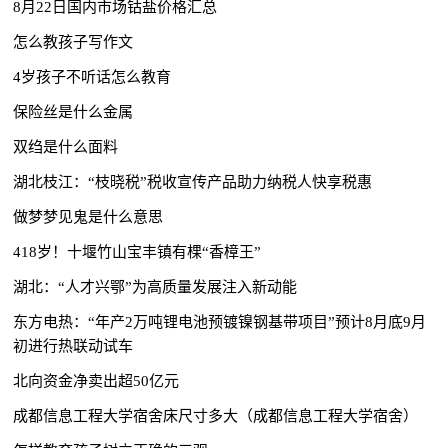
8月22日国内市场钴盐价格汇总
怎么教孩子写作文
4岁孩子不听话怎么教育
保险丝是什么金属
双绉是什么面料
湖北枝江：“枝晓税”税收宣传产品助力纳税人快享税惠
做梦梦见鬼是什么意思
418岁！十堰竹山宝丰镇有棵“香樟王”
湖北：“人才兴鄂”为高质量发展注入新动能
东方电热：“年产2万吨锂电池预镀镍钢基带项目”预计8月底9月
初进行热联动试车
北向资金净卖出超50亿元
成都信息工程大学宿舍床尺寸多大（成都信息工程大学宿舍）