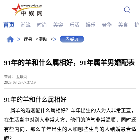
首页
潮流
时尚
美容
乐活
娱乐
奢华
美食
护
>
>
>
>
内容页
瘦身
滚动
91年的羊和什么属相好，91年属羊男婚配表
来源：
互联网
2023-08-23 07:37:19
91年的羊和什么属相好
属羊的婚姻配什么属相好？羊年出生的人为人非常正直，
在生活当中对别人非常大方，他们的脾气非常温顺，同时还
有些内向，那么羊年出生的人和哪些生肖的人结婚最合适
呢？