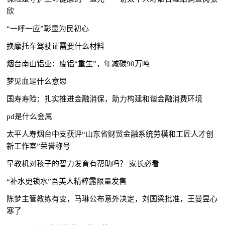
欣
“一呼一应”彰显为民初心
换摩托车驾驶证需要什么材料
烟台南山铝业：废铝“重生”，年减碳90万吨
梦见血是什么意思
国寿寿险：扎实推进金融消保，助力构建和谐金融消费环境
pd是什么金属
太平人寿烟台中支获评“山东省财贸金融系统劳模和工匠人才创
新工作室”荣誉称号
早教机对孩子的智力发育有帮助吗？ 家长必看
“补水更锁水”吾美人精粹露限量发售
陈梦主管教练有变，马琳公布意外决定，刘国梁批准，王曼昱心
寒了