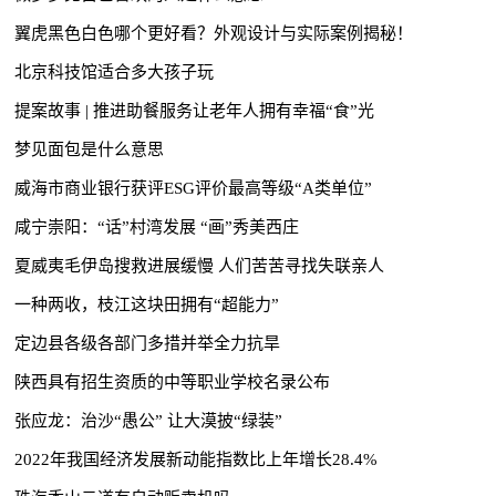
翼虎黑色白色哪个更好看？外观设计与实际案例揭秘！
北京科技馆适合多大孩子玩
提案故事 | 推进助餐服务让老年人拥有幸福“食”光
梦见面包是什么意思
威海市商业银行获评ESG评价最高等级“A类单位”
咸宁崇阳：“话”村湾发展 “画”秀美西庄
夏威夷毛伊岛搜救进展缓慢 人们苦苦寻找失联亲人
一种两收，枝江这块田拥有“超能力”
定边县各级各部门多措并举全力抗旱
陕西具有招生资质的中等职业学校名录公布
张应龙：治沙“愚公” 让大漠披“绿装”
2022年我国经济发展新动能指数比上年增长28.4%