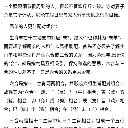
一个照顾细节很周到的人，但却不喜欢斤斤计较。你对妻子
总是言听计从，以能在假日里与家人分享天伦之乐为目标。
属羊的人更佳配对组合：
生肖羊在十二地支中对应“未”，故人们也称其为“未羊”。
而要想了解属羊的人和什么属相最配，首先还必须先了解生
肖羊和哪些生肖产生六合或三合的关系，因为命理学上所说
的“合”，就是指气场互相吸引，保持和谐的意思，六合与三
合的性质差不多，只是六合的关系更为紧密。
六合是指十二生肖两两相合，共形成六组生肖配对组合，
故称其为“六合”。即：子（鼠）丑（牛）相合；寅（虎）亥
（猪）相合；卯（兔）戌（狗）相合；辰（龙）酉（鸡）相
合；巳（蛇）申（猴）相合；午（马）未（羊）相合。
三合就是指十二生肖中每三个生肖相合，组成一个五行