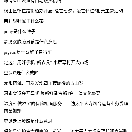
珠海香山云道有自动贩卖机吗
横山区怀仁路街道办开展“缘在七夕，爱在怀仁”相亲主题活动
茉莉银针属于什么茶
pony是什么牌子
梦见双胞胎男孩是什么意思
pigeon是什么牌子自行车
定边：用好手机“新农具” 小屏幕打开大市场
空调f2是什么故障
襄阳南漳：首次发现四角带碉楼的古山寨
河南省运会开幕式 焕新打造古都T台上演文化盛宴
温度+1做27℃的保险柜面服务——访太平人寿烟台运营业务受理
岗翟姗姗
梦见走上坡路是什么意思
保险是守护生命健康的一道光——访太平人寿烟台理赔调查岗张