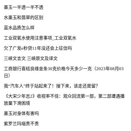
墨玉一半透一半不透
水墨玉和翡翠的区别
蓝水品质怎么样
工业双氧水使用注意事项_工业双氧水
欠了广发e秒贷11年没还会上征信吗
三峡文言文 三峡原文及译文
工商银行喜结良缘金条30克价格今天多少一克（2023年08月03
日）
我“汽车人”终于站起来了！接下来，该走还是留？
《大宋少年志2》收视率不佳：观众回流第一部，第二部遭遇播
放量下滑困境
墨玉对身体有害吗
紫罗兰玛瑙贵不贵