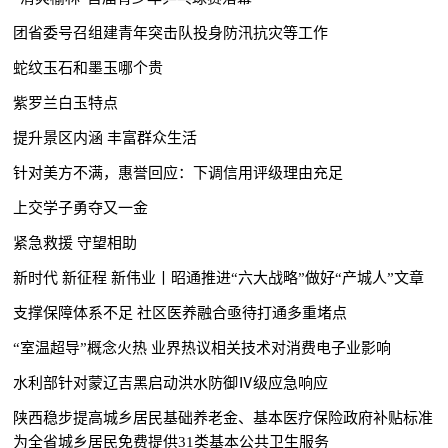
团省委号召组建青年突击队投身防汛抗灾等工作
蛇纹玉石和墨玉哪个贵
紫罗兰白玉特点
提升景区内涵 丰富群众生活
针对美方不满，惠誉回应：下调信用评级理由充足
上交学子勇夺又一金
紧急救援 守望相助
新时代 新征程 新伟业丨昭通推进“六大战略”做好“产城人”文章
支撑保障体系不足 社区医养融合亟待打通多重堵点
“室温超导”概念火热 业界热议相关技术对消费电子业影响
水利部针对蒙辽吉黑启动洪水防御Ⅳ级应急响应
陕西稳步提高城乡居民基础养老金、基本医疗保险政府补贴标准
为全省城乡居民免费提供31类基本公共卫生服务