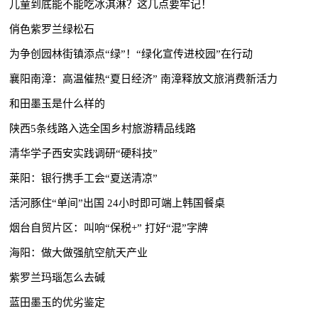
儿童到底能不能吃冰淇淋？这几点要牢记！
俏色紫罗兰绿松石
为争创园林街镇添点“绿”！“绿化宣传进校园”在行动
襄阳南漳：高温催热“夏日经济” 南漳释放文旅消费新活力
和田墨玉是什么样的
陕西5条线路入选全国乡村旅游精品线路
清华学子西安实践调研“硬科技”
莱阳：银行携手工会“夏送清凉”
活河豚住“单间”出国 24小时即可端上韩国餐桌
烟台自贸片区：叫响“保税+” 打好“混”字牌
海阳：做大做强航空航天产业
紫罗兰玛瑙怎么去碱
蓝田墨玉的优劣鉴定