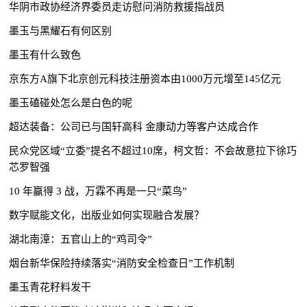
华阴市政协经济界委员走访慰问消防救援指战员
墨玉与黑耀石有何区别
墨玉有什么致色
京东方A旗下北京创元科技注册资本由1000万元增至145亿元
墨玉磕碰处怎么是白色的呢
超达装备：公司已与国轩高科 金康动力等客户达成合作
民众党区域“立委”提名不超过10席，柯文哲：不会故意拉下徐巧
芯罗智强
10 年赢得 3 战，万霖不再是一只“菜鸟”
数字赋能文化，出版业如何实现融合发展？
湖北南漳：五官山上的“鸡司令”
​烟台新华保险持续落实“消防安全检查日”工作机制
墨玉青花籽料发干