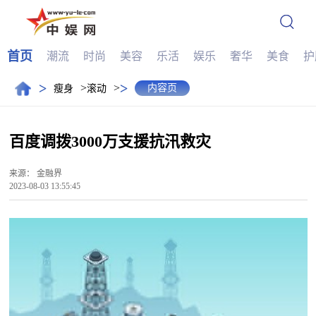
首页
潮流
时尚
美容
乐活
娱乐
奢华
美食
护
>
>
>
>
内容页
瘦身
滚动
百度调拨3000万支援抗汛救灾
来源：
金融界
2023-08-03 13:55:45