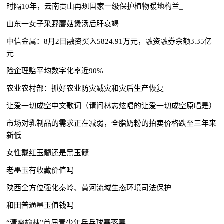
时隔10年，云南贡山再现国家一级保护植物暖地杓兰_
山东一女子采野蘑菇煲汤后肝衰竭
中信金属：8月2日融资买入5824.91万元，融资融券余额3.35亿
元
险企理赔平均数字化率近90%
农业农村部：抓好农业防灾减灾和灾后生产恢复
让爱一切成空中文歌词（请问林志炫唱的让爱一切成空原唱是）
市场对乳制品的需求正在减弱，全脂奶粉的拍卖价格跌至三年来
新低
女性戴红玉髓还是黑玉髓
老墨玉有收藏价值吗
陕西全方位强化秦岭、黄河流域生态环境司法保护
和田普通墨玉值钱吗
“清爽榆林”首届青少年乒乓球赛落幕