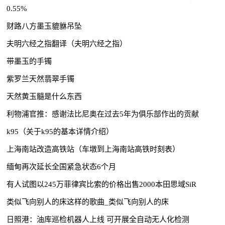
0.55%
财路八方墨玉貔貅吊坠
夫明六经之指翻译（夫明六经之指）
带墨玉的手镯
紫罗兰天然翡翠手镯
天然黄玉髓是什么东西
利物浦官推：感谢法比尼奥在过去5年为俱乐部作出的贡献
k95（关于k95的基本详情介绍）
上海南站改造高铁站（车墩到上海南站高铁时刻表）
缅甸再次延长全国紧急状态6个月
有人试图以245万菲律宾比索的价格出售2000本田思域SiR
类似飞向别人的床这样的歌曲_类似飞向别人的床
日照港：油库巡检机器人上线 可开展全自动无人化检测