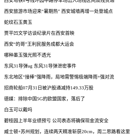
西安地铁8号线环园中路停车场出入场线区间双线贯通
西安旅游市场迎来“暑期热” 西安城墙再增一处登城点
蛇纹石玉黄玉
贾平凹文学访谈纪录片在西安首映
西安“的哥”王利民服务成都大运会
哪种墨玉强光照不透光
东风31导弹ag 东风31导弹泄密事件
东北地区“接棒”强降雨，局地需警惕极端降雨+强对流
招商轮船07月31日被沪股通减持149.33万股
德媒：排除中国5G的欧盟国家，落后了
白玉可以戴吗
碧桂园上半年业绩预亏 公司表态将确保现金流安全
威士顿+苏州规划，连续两天精准斩获20cm，周二思路看这里