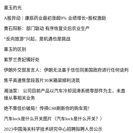
墨玉的光
A股异动｜康辰药业盘初涨超9% 业绩增长+股权激励
黄石阳新：部门联动 有序恢复灾后农业生产
“反向旅游”兴起，是机遇也是挑战
墨玉的区别
紫罗兰贵妃镯好处
伊朗外交部发言人：伊朗无法基于信任同美国政府进行任何谈判
焦平高速焦荥段首片30米箱梁顺利浇筑
湘油泵： 公司目前产品以汽车冷却润滑系统零部件为主，未直
接从事相关业务
绝不靠低价破局！传祺GS8刷新你的购车观！
汽车lock是什么开关图片（汽车lock是什么开关？）
2023中国海关科学技术研究中心招聘拟聘人员公示