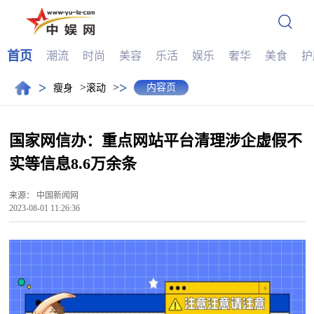
首页
潮流
时尚
美容
乐活
娱乐
奢华
美食
护
>
>
>
>
内容页
瘦身
滚动
国家网信办：重点网站平台清理涉企虚假不
实等信息8.6万余条
来源：
中国新闻网
2023-08-01 11:26:36