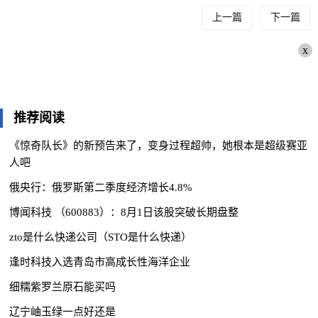
上一篇
下一篇
x
推荐阅读
《惊奇队长》的新预告来了，变身过程超帅，她根本是超级赛亚
人吧
俄央行：俄罗斯第二季度经济增长4.8%
博闻科技 （600883）：8月1日该股突破长期盘整
zto是什么快递公司（STO是什么快递）
逢时科技入选青岛市高成长性海洋企业
细糯紫罗兰原石能买吗
辽宁岫玉绿一点好还是