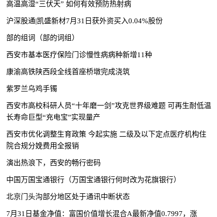
高温高湿“三伏天” 如何有效预防热射病
沪深股通|凯盛新材7月31日获外资买入0.04%股份
部的组词（部的词组）
西安市基本医疗保险门诊慢性病病种新增11种
康渝高铁陕西段全线首座桥墩完成浇筑
紫罗兰乌鸡手镯
西安市高校科研人员“十年磨一剑”攻克世界级难题 可再生耐低温
长寿命巨型“充电宝”实现量产
西安市优化调整生育政策 今起实施 二级及以下定点医疗机构住
院合规分娩费用全报销
演出热浪下，西安的畅行密码
中国万国宝通银行（万国宝通银行何时改为花旗银行）
北京门头沟部分地区处于通讯中断状态
7月31日基金净值：富国价值增长混合A最新净值0.7997，涨