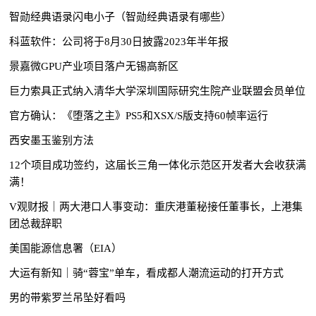
智勋经典语录闪电小子（智勋经典语录有哪些）
科蓝软件：公司将于8月30日披露2023年半年报
景嘉微GPU产业项目落户无锡高新区
巨力索具正式纳入清华大学深圳国际研究生院产业联盟会员单位
官方确认：《堕落之主》PS5和XSX/S版支持60帧率运行
西安墨玉鉴别方法
12个项目成功签约，这届长三角一体化示范区开发者大会收获满
满！
V观财报｜两大港口人事变动：重庆港董秘接任董事长，上港集
团总裁辞职
美国能源信息署（EIA）
大运有新知｜骑“蓉宝”单车，看成都人潮流运动的打开方式
男的带紫罗兰吊坠好看吗