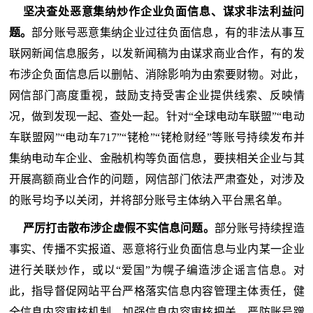
坚决查处恶意集纳炒作企业负面信息、谋求非法利益问
题。
部分账号恶意集纳企业过往负面信息，有的非法从事互
联网新闻信息服务，以发新闻稿为由谋求商业合作，有的发
布涉企负面信息后以删帖、消除影响为由索要财物。对此，
网信部门高度重视，鼓励支持受害企业提供线索、反映情
况，做到发现一起、查处一起。针对“全球电动车联盟”“电动
车联盟网”“电动车717”“铑枪”“铑枪财经”等账号持续发布并
集纳电动车企业、金融机构等负面信息，要挟相关企业与其
开展高额商业合作的问题，网信部门依法严肃查处，对涉及
的账号均予以关闭，并将部分账号主体纳入平台黑名单。
严厉打击散布涉企虚假不实信息问题。
部分账号持续捏造
事实、传播不实报道、恶意将行业负面信息与业内某一企业
进行关联炒作，或以“爱国”为幌子编造涉企谣言信息。对
此，指导督促网站平台严格落实信息内容管理主体责任，健
全信息内容审核机制，加强信息内容审核把关，严防账号蹭