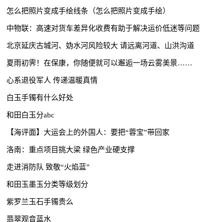
怎么把照片变成手绘线条（怎么把照片变成手绘）
中物联：高速对货车差异化收费有助于解决运价低迷等问题
北京延庆古城河、妫水河风险较大 请远离河道、山洪沟道
夏雨初霁！在保康，你随便就可以邂逅一场云雾美景……
心系退役军人 传递温暖真情
白玉手镯有什么好处
和田白玉分abc
【海评面】大运会上的外国人：要把“蓉宝”带回家
洛南：重点项目挑大梁 绿色产业硬支撑
走进消防队 致敬“火焰蓝”
和田玉墨玉分类等级划分
紫罗兰玉石手镯贵么
翡翠观音蓝水